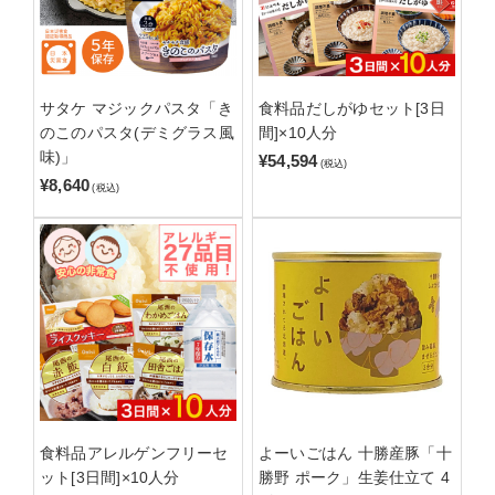
サタケ マジックパスタ「き
食料品だしがゆセット[3日
のこのパスタ(デミグラス風
間]×10人分
味)」
¥54,594
(税込)
¥8,640
(税込)
食料品アレルゲンフリーセ
よーいごはん 十勝産豚「十
ット[3日間]×10人分
勝野 ポーク」生姜仕立て 4