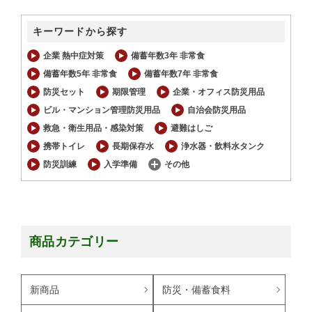
キーワードから探す
企業 熱中症対策
備蓄年数3年 非常食
備蓄年数5年 非常食
備蓄年数7年 非常食
防災セット
期限管理
企業・オフィス防災用品
ビル・マンション管理防災用品
自治会防災用品
救急・衛生用品・感染対策
避難はしご
携帯トイレ
長期保存水
浄水器・飲料水タンク
防災訓練
入学準備
その他
商品カテゴリー
新商品
防災・備蓄食料