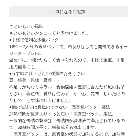
+ 気になるに追加
さといもいか風味
さといもといかをこっくり煮付けました。
●手軽で便利な少量パック
1缶1～2人分の適量パックで、缶切りなしでも開缶できるイー
ジーオープン缶。
温めずに、開けたらすぐ食べられるので、手軽で重宝。非常
用の備蓄にも。
●うす味に仕上げた12種類のおそうざい
豆、根菜、乾物、野菜・・・。
不足しがちなミネラル、食物繊維を豊富に含んだ和風のおそ
うざい。着色料、香料は使わず、かつお、昆布、しいたけの
だしで、うす味に仕上げました。
●他の缶詰では真似のできない「高真空パック」製法
加熱時間が従来よりずっと短い「高真空パック」製法。
一般的な缶詰の製法は、缶詰内が調味液で満たされているの
で、加熱時間が長く、栄養成分も流出します。
「高真空パック」は、高真空の状態で加熱するので、加熱時