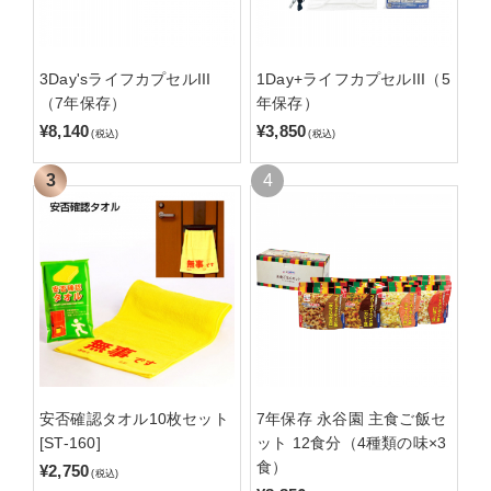
3Day'sライフカプセルIII
1Day+ライフカプセルIII（5
（7年保存）
年保存）
¥8,140
¥3,850
(税込)
(税込)
安否確認タオル10枚セット
7年保存 永谷園 主食ご飯セ
[ST-160]
ット 12食分（4種類の味×3
食）
¥2,750
(税込)