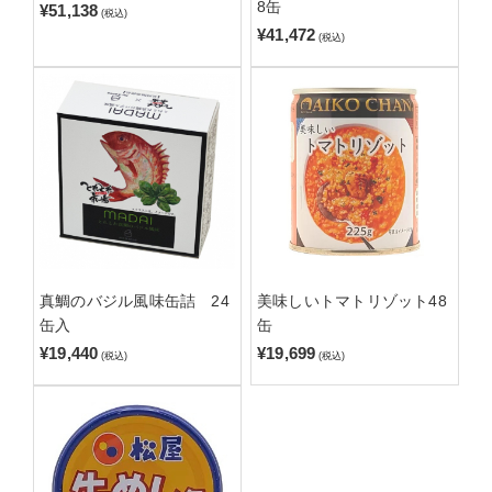
8缶
¥51,138
(税込)
¥41,472
(税込)
真鯛のバジル風味缶詰 24
美味しいトマトリゾット48
缶入
缶
¥19,440
¥19,699
(税込)
(税込)