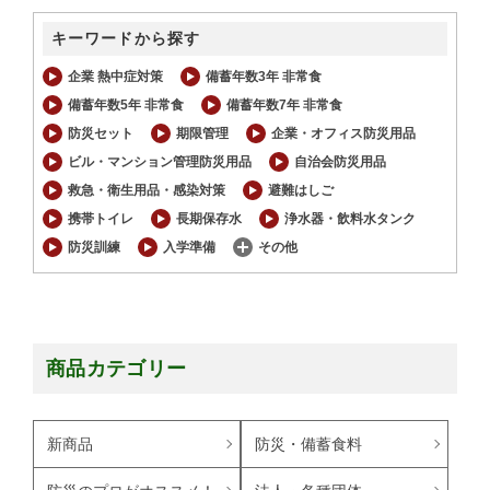
キーワードから探す
企業 熱中症対策
備蓄年数3年 非常食
備蓄年数5年 非常食
備蓄年数7年 非常食
防災セット
期限管理
企業・オフィス防災用品
ビル・マンション管理防災用品
自治会防災用品
救急・衛生用品・感染対策
避難はしご
携帯トイレ
長期保存水
浄水器・飲料水タンク
防災訓練
入学準備
その他
商品カテゴリー
新商品
防災・備蓄食料