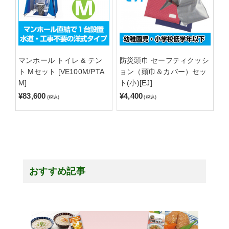
マンホール トイレ & テン
防災頭巾 セーフティクッシ
ト Mセット [VE100M/PTA
ョン（頭巾＆カバー）セッ
M]
ト(小)[EJ]
¥83,600
¥4,400
(税込)
(税込)
おすすめ記事