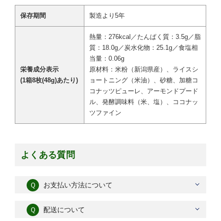
保存期間
製造より5年
熱量：276kcal／たんぱく質：3.5g／脂
質：18.0g／炭水化物：25.1g／食塩相
当量：0.06g
栄養成分表示
原材料：米粉（新潟県産）、ライスシ
(1箱8枚(48g)あたり)
ョートニング（米油）、砂糖、加糖コ
コナッツピューレ、アーモンドプード
ル、発酵調味料（米、塩）、ココナッ
ツファイン
よくある質問
Ｑ
お支払い方法について
Ｑ
配送について