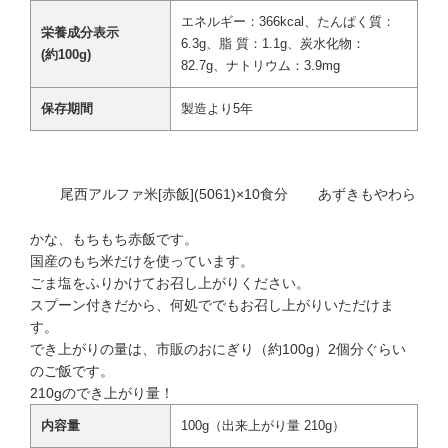
エネルギー：366kcal、たんぱく質：
栄養成分表示
6.3g、脂 質：1.1g、炭水化物：
(約100g)
82.7g、ナトリウム：3.9mg
保存期間
製造より5年
尾西アルファ米[赤飯](5061)×10食分
あずきもやわら
かな、もちもち赤飯です。
国産のもち米だけを使っています。
ごま塩をふりかけてお召し上がりください。
スプーン付きだから、何処ででもお召し上がりいただけま
す。
でき上がりの量は、市販のおにぎり（約100g）2個分ぐらい
のご飯です。
210gのでき上がり量！
内容量
100g（出来上がり量 210g）