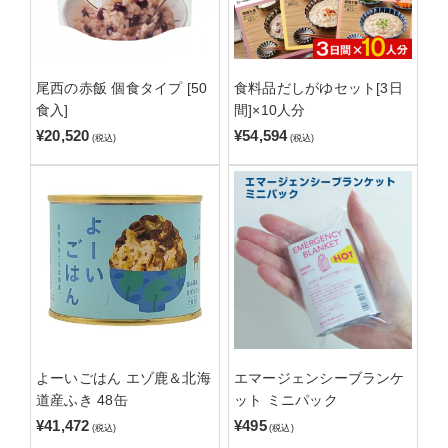
尾西の赤飯 個食タイプ [50
食料品だしがゆセット[3日
食入]
間]×10人分
¥20,520
¥54,594
(税込)
(税込)
よーいごはん エゾ鹿＆北海
エマージェンシーブランケ
道産ふき 48缶
ット ミニパック
¥41,472
¥495
(税込)
(税込)