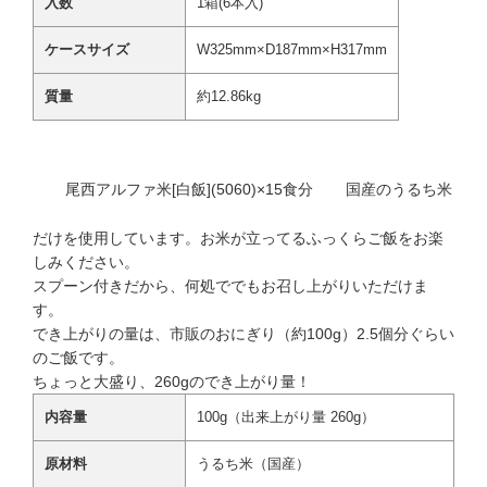
入数
1箱(6本入)
ケースサイズ
W325mm×D187mm×H317mm
質量
約12.86kg
尾西アルファ米[白飯](5060)×15食分
国産のうるち米
だけを使用しています。お米が立ってるふっくらご飯をお楽
しみください。
スプーン付きだから、何処ででもお召し上がりいただけま
す。
でき上がりの量は、市販のおにぎり（約100g）2.5個分ぐらい
のご飯です。
ちょっと大盛り、260gのでき上がり量！
内容量
100g（出来上がり量 260g）
原材料
うるち米（国産）