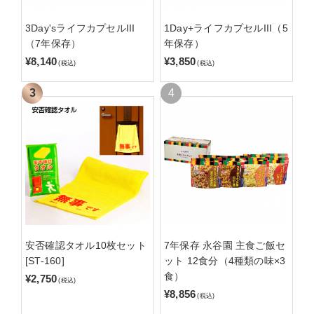
3Day'sライフカプセルIII
1Day+ライフカプセルIII（5
（7年保存）
年保存）
¥8,140
¥3,850
(税込)
(税込)
安否確認タオル10枚セット
7年保存 永谷園 主食ご飯セ
[ST-160]
ット 12食分（4種類の味×3
食）
¥2,750
(税込)
¥8,856
(税込)