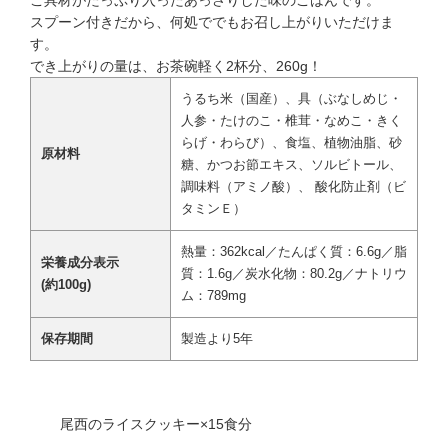
スプーン付きだから、何処ででもお召し上がりいただけま
す。
でき上がりの量は、お茶碗軽く2杯分、260g！
うるち米（国産）、具（ぶなしめじ・
人参・たけのこ・椎茸・なめこ・きく
らげ・わらび）、食塩、植物油脂、砂
原材料
糖、かつお節エキス、ソルビトール、
調味料（アミノ酸）、 酸化防止剤（ビ
タミンＥ）
熱量：362kcal／たんぱく質：6.6g／脂
栄養成分表示
質：1.6g／炭水化物：80.2g／ナトリウ
(約100g)
ム：789mg
保存期間
製造より5年
尾西のライスクッキー×15食分