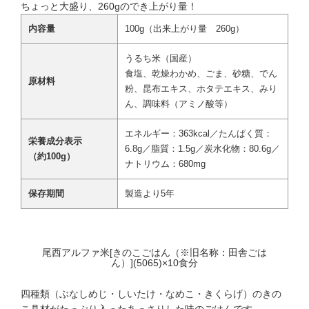
ちょっと大盛り、260gのでき上がり量！
内容量
100g（出来上がり量 260g）
うるち米（国産）
食塩、乾燥わかめ、ごま、砂糖、でん
原材料
粉、昆布エキス、ホタテエキス、みり
ん、調味料（アミノ酸等）
エネルギー：363kcal／たんぱく質：
栄養成分表示
6.8g／脂質：1.5g／炭水化物：80.6g／
（約100g）
ナトリウム：680mg
保存期間
製造より5年
尾西アルファ米[きのこごはん（※旧名称：田舎ごは
ん）](5065)×10食分
四種類（ぶなしめじ・しいたけ・なめこ・きくらげ）のきの
こ具材がたっぷり入ったあっさりした味のごはんです。