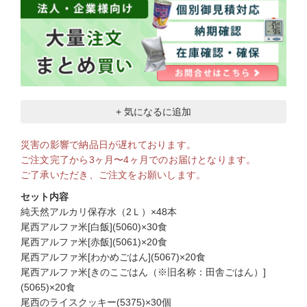
+ 気になるに追加
災害の影響で納品日が遅れております。
ご注文完了から3ヶ月〜4ヶ月でのお届けとなります。
ご了承いただき、ご注文をお願いします。
セット内容
純天然アルカリ保存水（2Ｌ）×48本
尾西アルファ米[白飯](5060)×30食
尾西アルファ米[赤飯](5061)×20食
尾西アルファ米[わかめごはん](5067)×20食
尾西アルファ米[きのこごはん（※旧名称：田舎ごはん）]
(5065)×20食
尾西のライスクッキー(5375)×30個