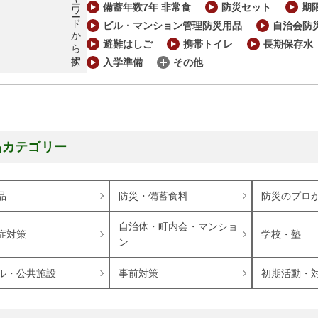
キーワードから探す
備蓄年数7年 非常食
防災セット
期
ビル・マンション管理防災用品
自治会防
避難はしご
携帯トイレ
長期保存水
入学準備
その他
品カテゴリー
品
防災・備蓄食料
防災のプロ
自治体・町内会・マンショ
症対策
学校・塾
ン
ル・公共施設
事前対策
初期活動・