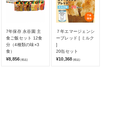
7年保存 永谷園 主
７年エマージェンシ
食ご飯セット 12食
ーブレッド [ ミルク
分（4種類の味×3
]
食）
20缶セット
¥8,856
¥10,368
(税込)
(税込)