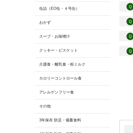
Ｑ
缶詰（EO缶・４号缶）
Ｑ
おかず
Ｑ
スープ・お味噌汁
クッキー・ビスケット
Ｑ
介護食・離乳食・粉ミルク
カロリーコントロール食
アレルゲンフリー食
その他
3年保存 防災・備蓄食料