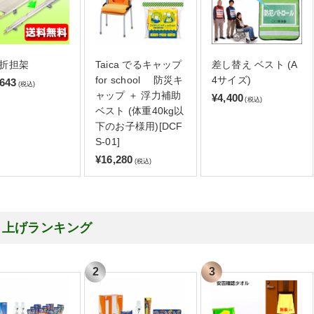
折担架
Taica でるキャップ
差し替え ベスト (A
for school 防災キ
4サイズ)
,643
(税込)
ャップ ＋ 浮力補助
¥4,400
(税込)
ベスト (体重40kg以
下のお子様用)[DCF
S-01]
¥16,280
(税込)
り上げランキング