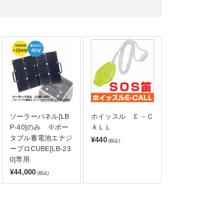
ソーラーパネル[LB
ホイッスル Ｅ－Ｃ
P-40]のみ ※ポー
ＡＬＬ
タブル蓄電池エナジ
¥440
(税込)
ープロCUBE[LB-23
0]専用
¥44,000
(税込)