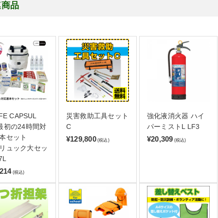
連商品
FE CAPSUL
災害救助工具セット
強化液消火器 ハイ
最初の24時間対
C
パーミストL LF3
本セット
¥129,800
¥20,309
(税込)
(税込)
リュック大セッ
7L
,214
(税込)