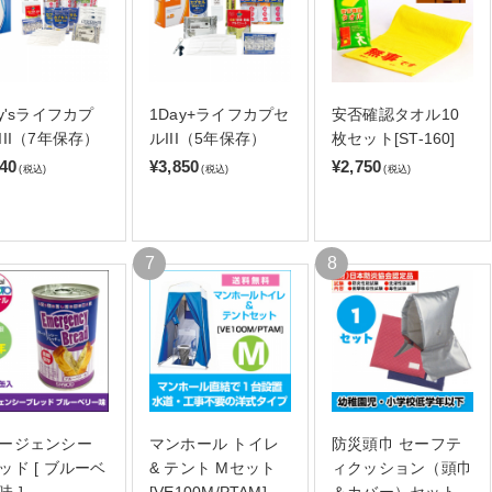
ay'sライフカプ
1Day+ライフカプセ
安否確認タオル10
III（7年保存）
ルIII（5年保存）
枚セット[ST-160]
140
¥3,850
¥2,750
(税込)
(税込)
(税込)
ージェンシー
マンホール トイレ
防災頭巾 セーフテ
ッド [ ブルーベ
& テント Mセット
ィクッション（頭巾