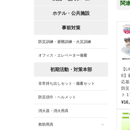
関
ホテル・公共施設
事前対策
防災訓練・避難訓練・火災訓練
オフィス・エレベーター備蓄
【LI
初期活動・対策本部
E】
応基
非常持ち出しセット・備蓄セット
防災
ト 1
防災頭巾・ヘルメット
¥16
消火器・消火用具
救助用具