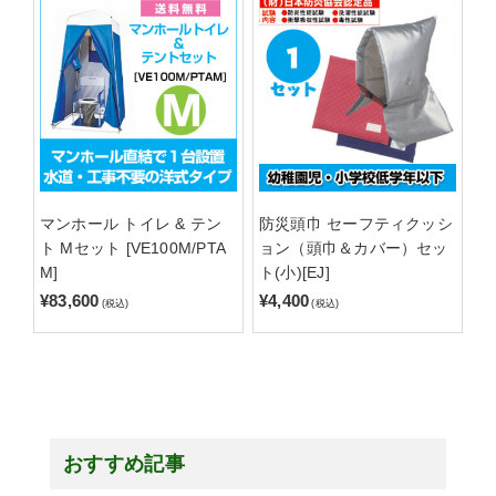
マンホール トイレ & テン
防災頭巾 セーフティクッシ
ト Mセット [VE100M/PTA
ョン（頭巾＆カバー）セッ
M]
ト(小)[EJ]
¥83,600
¥4,400
(税込)
(税込)
おすすめ記事