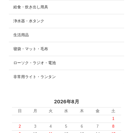
給食・炊き出し用具
浄水器・水タンク
生活用品
寝袋・マット・毛布
ローソク・ラジオ・電池
非常用ライト・ランタン
2026年8月
日
月
火
水
木
金
土
1
2
3
4
5
6
7
8