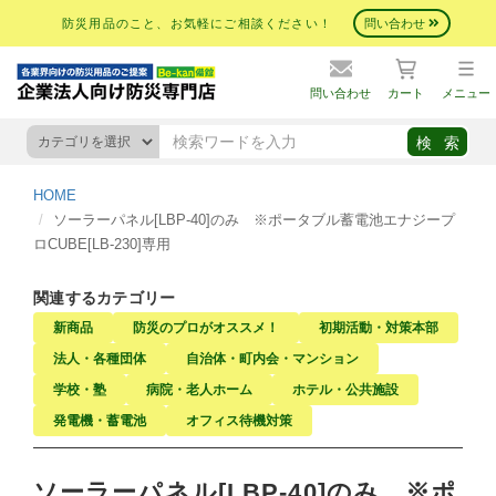
防災用品のこと、お気軽にご相談ください！
問い合わせ
問い合わせ
カート
メニュー
HOME
ソーラーパネル[LBP-40]のみ ※ポータブル蓄電池エナジープ
ロCUBE[LB-230]専用
関連するカテゴリー
新商品
防災のプロがオススメ！
初期活動・対策本部
法人・各種団体
自治体・町内会・マンション
学校・塾
病院・老人ホーム
ホテル・公共施設
発電機・蓄電池
オフィス待機対策
ソーラーパネル[LBP-40]のみ ※ポ