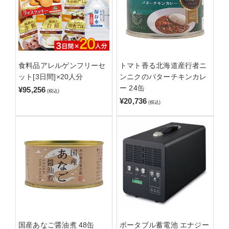
食料品アレルゲンフリーセ
トマト香る北海道産行者ニ
ット[3日間]×20人分
ンニクのバターチキンカレ
ー 24缶
¥95,256
(税込)
¥20,736
(税込)
国産あなご醤油煮 48缶
ポータブル蓄電池 エナジー