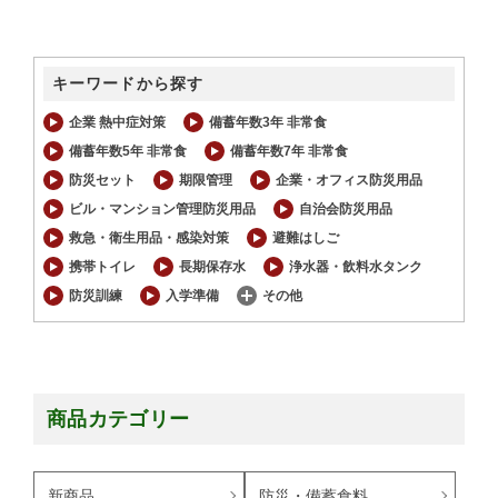
キーワードから探す
企業 熱中症対策
備蓄年数3年 非常食
備蓄年数5年 非常食
備蓄年数7年 非常食
防災セット
期限管理
企業・オフィス防災用品
ビル・マンション管理防災用品
自治会防災用品
救急・衛生用品・感染対策
避難はしご
携帯トイレ
長期保存水
浄水器・飲料水タンク
防災訓練
入学準備
その他
商品カテゴリー
新商品
防災・備蓄食料