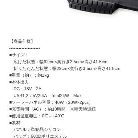
【商品仕様】
--------------------
■サイズ：
広げた状態：幅62cm×奥行き2.5cm×高さ41.5cm
折りたたんだ状態：幅29cm×奥行き3.5cm×高さ41.5cm
■重量（約）：約1kg
■本体出力
DC：18V 2A
USB1,2：5V2.4A Total24W Max
■ソーラーパネル容量：40W（20W×2pcs）
■充電時間（AC）：約10時間 ※晴天時連続
■使用温度範囲：0℃～+40℃
■素材
パネル：単結晶シリコン
バッグ：600Dポリエステル