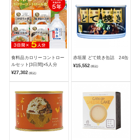
食料品カロリーコントロー
赤垣屋 どて焼き缶詰 24缶
ルセット[3日間]×5人分
¥15,552
(税込)
¥27,302
(税込)