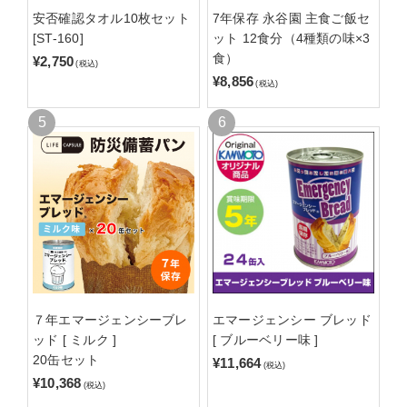
安否確認タオル10枚セット
7年保存 永谷園 主食ご飯セ
[ST-160]
ット 12食分（4種類の味×3
食）
¥2,750
(税込)
¥8,856
(税込)
７年エマージェンシーブレ
エマージェンシー ブレッド
ッド [ ミルク ]
[ ブルーベリー味 ]
20缶セット
¥11,664
(税込)
¥10,368
(税込)