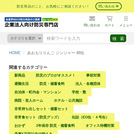
防災用品のこと、お気軽にご相談ください！
問い合わせ
問い合わせ
カート
メニュー
HOME
あおもりりんご ジンジャー 48缶
関連するカテゴリー
新商品
防災のプロがオススメ！
事前対策
避難生活
防災・備蓄食料
法人・各種団体
自治体・町内会・マンション
学校・塾
病院・老人ホーム
ホテル・公共施設
非常持ち出しセット・備蓄セット
非常食セット（防災グッズ）
缶詰（EO缶・４号缶）
おかず
3年保存 防災・備蓄食料
オフィス待機対策