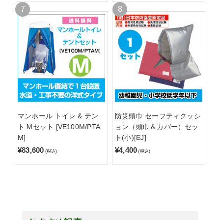
マンホール トイレ & テン
防災頭巾 セーフティクッシ
ト Mセット [VE100M/PTA
ョン（頭巾＆カバー）セッ
M]
ト(小)[EJ]
¥83,600
¥4,400
(税込)
(税込)