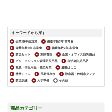
キーワードから探す
企業 熱中症対策
備蓄年数3年 非常食
備蓄年数5年 非常食
備蓄年数7年 非常食
防災セット
期限管理
企業・オフィス防災用品
ビル・マンション管理防災用品
自治会防災用品
救急・衛生用品・感染対策
避難はしご
携帯トイレ
長期保存水
浄水器・飲料水タンク
防災訓練
入学準備
その他
商品カテゴリー