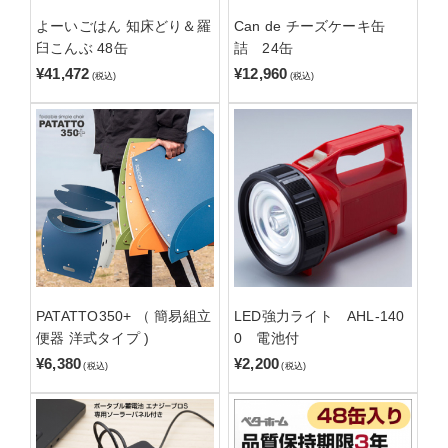
よーいごはん 知床どり＆羅
Can de チーズケーキ缶
臼こんぶ 48缶
詰 24缶
¥41,472
¥12,960
(税込)
(税込)
PATATTO350+ （ 簡易組立
LED強力ライト AHL-140
便器 洋式タイプ )
0 電池付
¥6,380
¥2,200
(税込)
(税込)