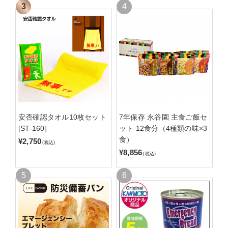
安否確認タオル10枚セット
7年保存 永谷園 主食ご飯セ
[ST-160]
ット 12食分（4種類の味×3
食）
¥2,750
(税込)
¥8,856
(税込)