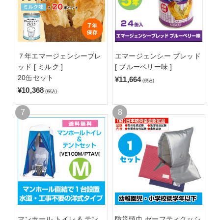
７年エマージェンシーブレ
エマージェンシー ブレッド
ッド [ ミルク ]
[ ブルーベリー味 ]
20缶セット
¥11,664
(税込)
¥10,368
(税込)
マンホール トイレ & テン
防災頭巾 セーフティクッシ