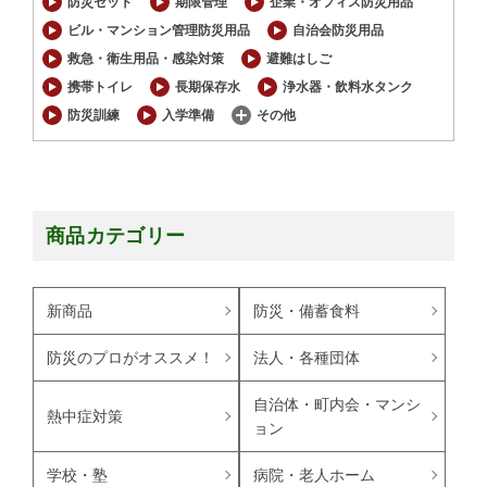
防災セット
期限管理
企業・オフィス防災用品
ビル・マンション管理防災用品
自治会防災用品
救急・衛生用品・感染対策
避難はしご
携帯トイレ
長期保存水
浄水器・飲料水タンク
防災訓練
入学準備
その他
商品カテゴリー
新商品
防災・備蓄食料
防災のプロがオススメ！
法人・各種団体
自治体・町内会・マンシ
熱中症対策
ョン
学校・塾
病院・老人ホーム