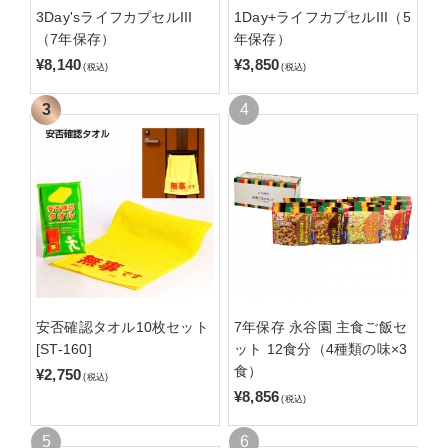
3Day'sライフカプセルIII
1Day+ライフカプセルIII（5
（7年保存）
年保存）
¥8,140
¥3,850
(税込)
(税込)
安否確認タオル10枚セット
7年保存 永谷園 主食ご飯セ
[ST-160]
ット 12食分（4種類の味×3
食）
¥2,750
(税込)
¥8,856
(税込)