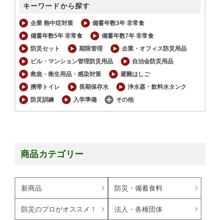
キーワードから探す
企業 熱中症対策
備蓄年数3年 非常食
備蓄年数5年 非常食
備蓄年数7年 非常食
防災セット
期限管理
企業・オフィス防災用品
ビル・マンション管理防災用品
自治会防災用品
救急・衛生用品・感染対策
避難はしご
携帯トイレ
長期保存水
浄水器・飲料水タンク
防災訓練
入学準備
その他
商品カテゴリー
新商品
防災・備蓄食料
防災のプロがオススメ！
法人・各種団体