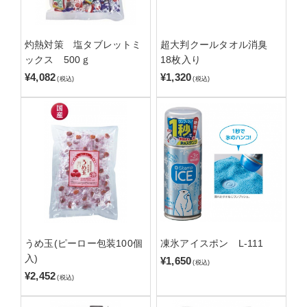
灼熱対策 塩タブレットミ
超大判クールタオル消臭
ックス 500ｇ
18枚入り
¥4,082
¥1,320
(税込)
(税込)
うめ玉(ピーロー包装100個
凍氷アイスポン L-111
入)
¥1,650
(税込)
¥2,452
(税込)