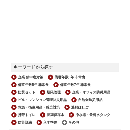
キーワードから探す
企業 熱中症対策
備蓄年数3年 非常食
備蓄年数5年 非常食
備蓄年数7年 非常食
防災セット
期限管理
企業・オフィス防災用品
ビル・マンション管理防災用品
自治会防災用品
救急・衛生用品・感染対策
避難はしご
携帯トイレ
長期保存水
浄水器・飲料水タンク
防災訓練
入学準備
その他