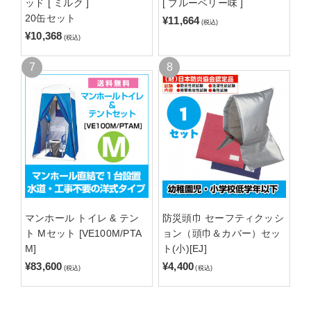
ッド [ ミルク ]
[ ブルーベリー味 ]
20缶セット
¥11,664
(税込)
¥10,368
(税込)
マンホール トイレ & テン
防災頭巾 セーフティクッシ
ト Mセット [VE100M/PTA
ョン（頭巾＆カバー）セッ
M]
ト(小)[EJ]
¥83,600
¥4,400
(税込)
(税込)