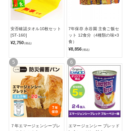
安否確認タオル10枚セット
7年保存 永谷園 主食ご飯セ
[ST-160]
ット 12食分（4種類の味×3
食）
¥2,750
(税込)
¥8,856
(税込)
７年エマージェンシーブレ
エマージェンシー ブレッド