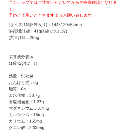
当ショップではご注文いただいてからの在庫確認となりま
す。
予めご了承いただきますようお願い致します。
[サイズ]1箱(5袋入り)：144×120×54mm
[内容量]1袋：41g(1袋で水1L分)
[質量]1箱：255g
栄養成分表示
(1袋41gあたり)
熱量：55kcal
たんぱく質：0g
脂質：0g
炭水化物：38.7g
食塩相当量：1.27g
マグネシウム：3.7mg
カルシウム：15mg
カリウム：155mg
クエン酸：2200mg