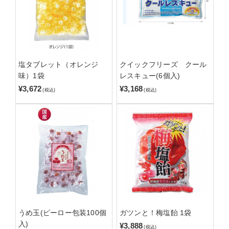
塩タブレット（オレンジ
クイックフリーズ クール
味）1袋
レスキュー(6個入)
¥3,672
¥3,168
(税込)
(税込)
うめ玉(ピーロー包装100個
ガツンと！梅塩飴 1袋
入)
¥3,888
(税込)