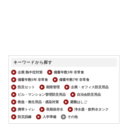
キーワードから探す
企業 熱中症対策
備蓄年数3年 非常食
備蓄年数5年 非常食
備蓄年数7年 非常食
防災セット
期限管理
企業・オフィス防災用品
ビル・マンション管理防災用品
自治会防災用品
救急・衛生用品・感染対策
避難はしご
携帯トイレ
長期保存水
浄水器・飲料水タンク
防災訓練
入学準備
その他