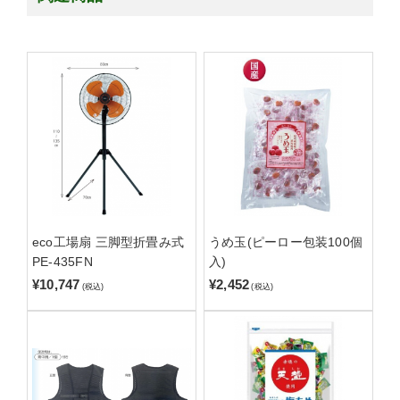
eco工場扇 三脚型折畳み式
うめ玉(ピーロー包装100個
PE-435FN
入)
¥10,747
¥2,452
(税込)
(税込)