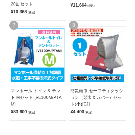
20缶セット
¥11,664
(税込)
¥10,368
(税込)
マンホール トイレ & テン
防災頭巾 セーフティクッシ
ト Mセット [VE100M/PTA
ョン（頭巾＆カバー）セッ
M]
ト(小)[EJ]
¥83,600
¥4,400
(税込)
(税込)