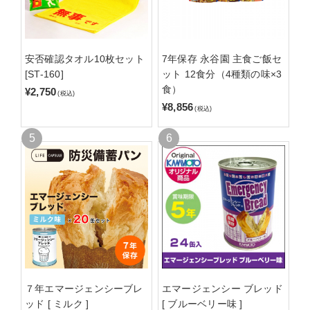
安否確認タオル10枚セット
7年保存 永谷園 主食ご飯セ
[ST-160]
ット 12食分（4種類の味×3
食）
¥2,750
(税込)
¥8,856
(税込)
７年エマージェンシーブレ
エマージェンシー ブレッド
ッド [ ミルク ]
[ ブルーベリー味 ]