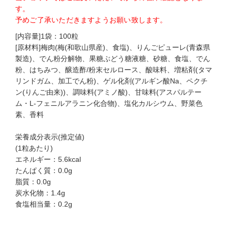
す。
予めご了承いただきますようお願い致します。
[内容量]1袋：100粒
[原材料]梅肉(梅(和歌山県産)、食塩)、りんごピューレ(青森県
製造)、でん粉分解物、果糖ぶどう糖液糖、砂糖、食塩、でん
粉、はちみつ、醸造酢/粉末セルロース、酸味料、増粘剤(タマ
リンドガム、加工でん粉)、ゲル化剤(アルギン酸Na、ペクチ
ン(りんご由来))、調味料(アミノ酸)、甘味料(アスパルテー
ム・L-フェニルアラニン化合物)、塩化カルシウム、野菜色
素、香料
栄養成分表示(推定値)
(1粒あたり)
エネルギー：5.6kcal
たんぱく質：0.0g
脂質：0.0g
炭水化物：1.4g
食塩相当量：0.2g