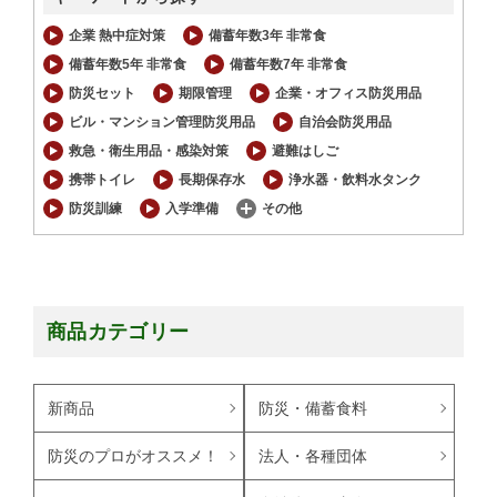
企業 熱中症対策
備蓄年数3年 非常食
備蓄年数5年 非常食
備蓄年数7年 非常食
防災セット
期限管理
企業・オフィス防災用品
ビル・マンション管理防災用品
自治会防災用品
救急・衛生用品・感染対策
避難はしご
携帯トイレ
長期保存水
浄水器・飲料水タンク
防災訓練
入学準備
その他
商品カテゴリー
新商品
防災・備蓄食料
防災のプロがオススメ！
法人・各種団体