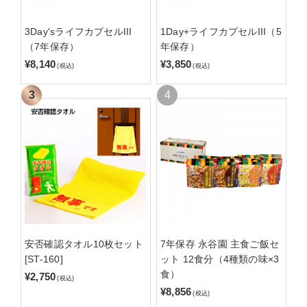
3Day'sライフカプセルIII
1Day+ライフカプセルIII（5
（7年保存）
年保存）
¥8,140
¥3,850
(税込)
(税込)
安否確認タオル10枚セット
7年保存 永谷園 主食ご飯セ
[ST-160]
ット 12食分（4種類の味×3
食）
¥2,750
(税込)
¥8,856
(税込)