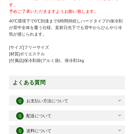
す。
予めご了承いただきますようお願い致します。
40℃環境下で0℃到達まで6時間持続しハードタイプの保冷剤
が背中全体を覆う仕様。直射日光下でも背中からひんやり冷
気が感じられます。
[サイズ]フリーサイズ
[材質]ポリエステル
[付属品]保冷剤袋(アルミ袋)、保冷剤1kg
よくある質問
Ｑ
お支払い方法について
Ｑ
配送について
Ｑ
送料について