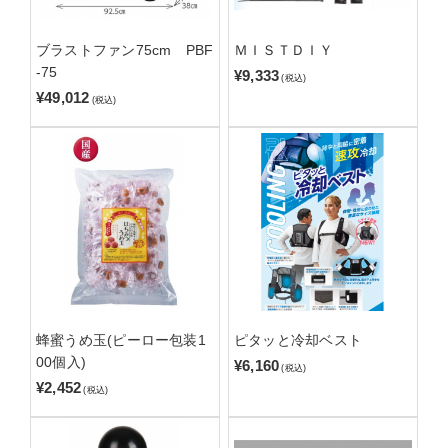
ブラストファン75cm PBF
ＭＩＳＴＤＩＹ
-75
¥9,333
(税込)
¥49,012
(税込)
蜂蜜うめ玉(ピーロー包装1
ピタッと冷却ベスト
00個入)
¥6,160
(税込)
¥2,452
(税込)