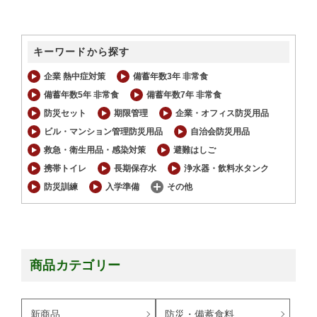
キーワードから探す
企業 熱中症対策
備蓄年数3年 非常食
備蓄年数5年 非常食
備蓄年数7年 非常食
防災セット
期限管理
企業・オフィス防災用品
ビル・マンション管理防災用品
自治会防災用品
救急・衛生用品・感染対策
避難はしご
携帯トイレ
長期保存水
浄水器・飲料水タンク
防災訓練
入学準備
その他
商品カテゴリー
新商品
防災・備蓄食料