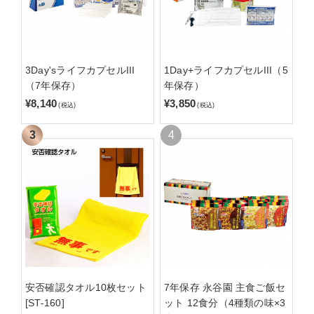
3Day'sライフカプセルIII
1Day+ライフカプセルIII（5
（7年保存）
年保存）
¥8,140
¥3,850
(税込)
(税込)
安否確認タオル10枚セット
7年保存 永谷園 主食ご飯セ
[ST-160]
ット 12食分（4種類の味×3