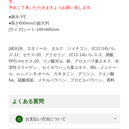
す。
予めご了承いただきますようお願い致します。
●激冷-3℃
●長さ600mmの超大判
[サイズ]シート:140×600mm
[成分]水、エタノール、タルク、ジメチコン、(C12-14)パレ
ス-12、セテス-20、グリセリン、(C12-14)パレス-3、尿酸、
PPG-4セテス-20、リン酸3Ca、銀、アロエベラ葉エキス、水
溶性コラーゲン、 セイヨウハッカ葉エキス、BG、メントー
ル、o-シメン-5-オール、カキタニン、グリシン、クエン酸
Na、硫酸亜鉛、メチルパラベン、プロピルパラベン、香料
よくある質問
Ｑ
お支払い方法について