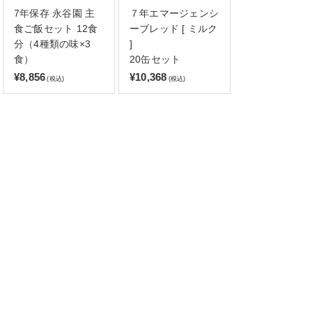
7年保存 永谷園 主
７年エマージェンシ
食ご飯セット 12食
ーブレッド [ ミルク
分（4種類の味×3
]
食）
20缶セット
¥8,856
¥10,368
(税込)
(税込)