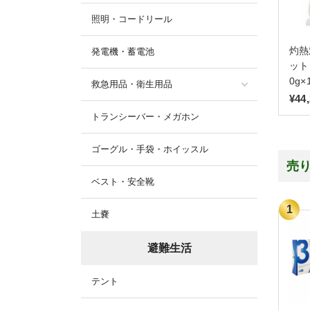
照明・コードリール
灼熱
発電機・蓄電池
ット
0g×
救急用品・衛生用品
¥44
トランシーバー・メガホン
ゴーグル・手袋・ホイッスル
売
ベスト・安全靴
土嚢
避難生活
テント