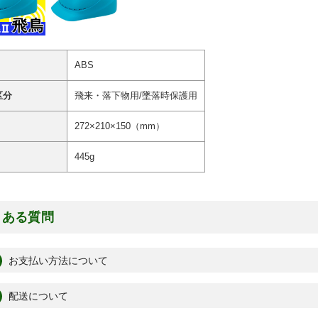
ABS
区分
飛来・落下物用/墜落時保護用
272×210×150（mm）
445g
くある質問
お支払い方法について
配送について