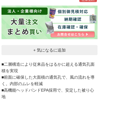
+ 気になるに追加
■二層構造により従来品をはるかに超える通気孔面
積を実現
■前面に確保した大面積の通気孔で、風の流れを導
く。内部のムレを軽減
■高機能ヘッドバンドEPA採用で、安定した被り心
地