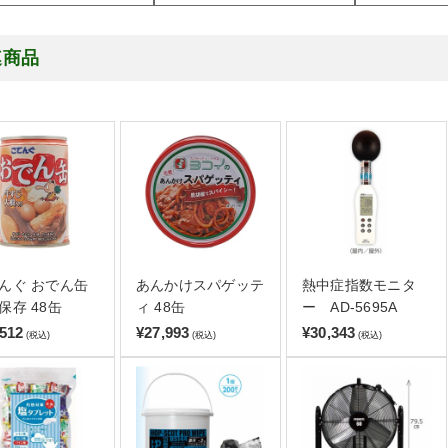
連商品
んぐ おでん缶
あんかけスパゲッテ
熱中症指数モニタ
保存 48缶
ィ 48缶
ー AD-5695A
,512
¥27,993
¥30,343
(税込)
(税込)
(税込)