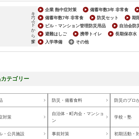
企業 熱中症対策
備蓄年数3年 非常食
キーワードから探す
備蓄年数7年 非常食
防災セット
期
ビル・マンション管理防災用品
自治会防
避難はしご
携帯トイレ
長期保存水
入学準備
その他
品カテゴリー
品
防災・備蓄食料
防災のプロ
自治体・町内会・マンショ
症対策
学校・塾
ン
ル・公共施設
事前対策
初期活動・