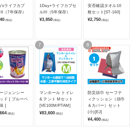
ay'sライフカプ
1Day+ライフカプセ
安否確認タオル10
III（7年保存）
ルIII（5年保存）
枚セット[ST-160]
140
¥3,850
¥2,750
(税込)
(税込)
(税込)
ージェンシー
マンホール トイレ
防災頭巾 セーフテ
ッド [ ブルーベ
& テント Mセット
ィクッション（頭巾
味 ]
[VE100M/PTAM]
＆カバー）セット
(小)[EJ]
,664
¥83,600
(税込)
(税込)
¥4,400
(税込)