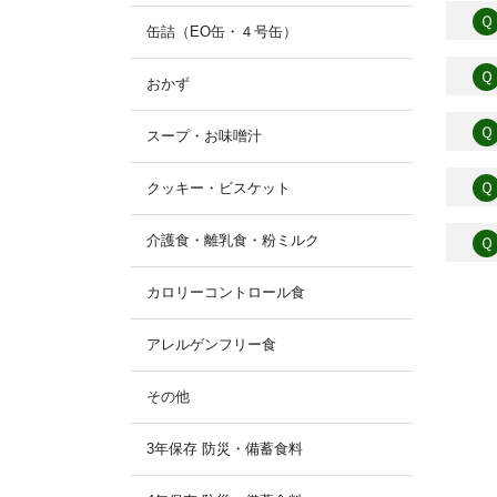
Ｑ
缶詰（EO缶・４号缶）
Ｑ
おかず
Ｑ
スープ・お味噌汁
Ｑ
クッキー・ビスケット
介護食・離乳食・粉ミルク
Ｑ
カロリーコントロール食
アレルゲンフリー食
その他
3年保存 防災・備蓄食料