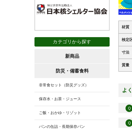
材質
検定
カテゴリから探す
寸法
新商品
質量
防災・備蓄食料
非常食セット（防災グッズ）
よ
保存水・お茶・ジュース
Ｑ
ご飯・おかゆ・リゾット
Ｑ
パンの缶詰・長期保存パン