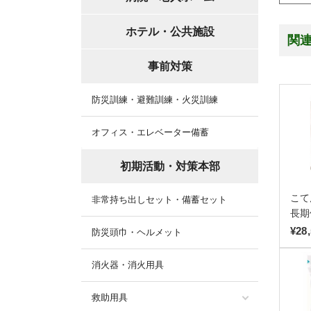
ホテル・公共施設
関
事前対策
防災訓練・避難訓練・火災訓練
オフィス・エレベーター備蓄
初期活動・対策本部
こて
非常持ち出しセット・備蓄セット
長期
¥28
防災頭巾・ヘルメット
消火器・消火用具
救助用具