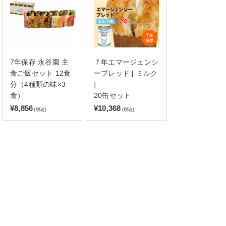
7年保存 永谷園 主
７年エマージェンシ
食ご飯セット 12食
ーブレッド [ ミルク
分（4種類の味×3
]
食）
20缶セット
¥8,856
¥10,368
(税込)
(税込)