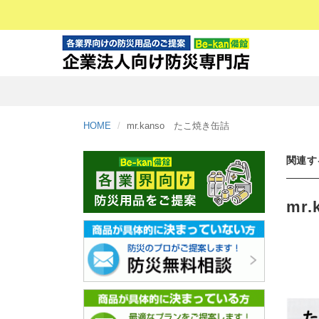
HOME
mr.kanso たこ焼き缶詰
関連す
mr