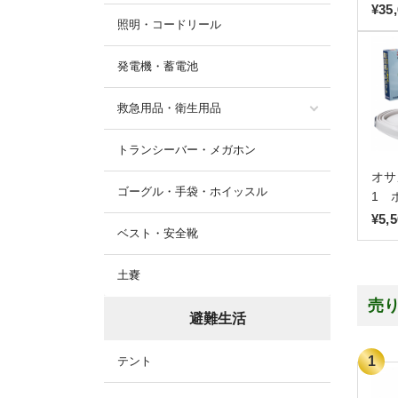
¥35
照明・コードリール
発電機・蓄電池
救急用品・衛生用品
トランシーバー・メガホン
オサ
ゴーグル・手袋・ホイッスル
1 
¥5,
ベスト・安全靴
土嚢
売
避難生活
テント