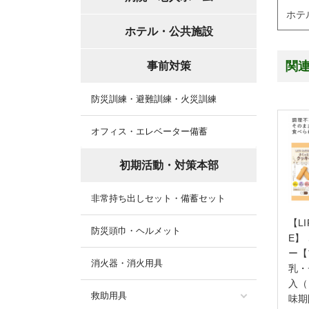
ホテ
ホテル・公共施設
関
事前対策
防災訓練・避難訓練・火災訓練
オフィス・エレベーター備蓄
初期活動・対策本部
非常持ち出しセット・備蓄セット
【LI
防災頭巾・ヘルメット
E】
ー【
消火器・消火用具
乳・
入（
救助用具
味期