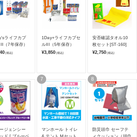
ay'sライフカプ
1Day+ライフカプセ
安否確認タオル10
III（7年保存）
ルIII（5年保存）
枚セット[ST-160]
140
¥3,850
¥2,750
(税込)
(税込)
(税込)
ージェンシー
マンホール トイレ
防災頭巾 セーフテ
ッド [ ブルーベ
& テント Mセット
ィクッション（頭巾