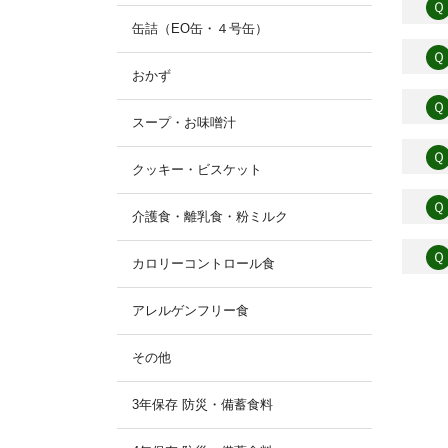
Ｑ
缶詰（EO缶・４号缶）
Ｑ
おかず
Ｑ
スープ・お味噌汁
Ｑ
クッキー・ビスケット
Ｑ
介護食・離乳食・粉ミルク
Ｑ
カロリーコントロール食
アレルゲンフリー食
その他
3年保存 防災・備蓄食料