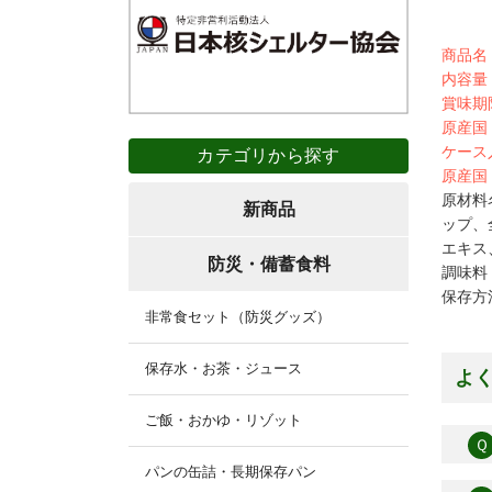
商品名
内容量
賞味期
原産国
ケース
カテゴリから探す
原産国
原材料
新商品
ップ、
エキス
防災・備蓄食料
調味料
保存方
非常食セット（防災グッズ）
保存水・お茶・ジュース
よ
ご飯・おかゆ・リゾット
Ｑ
パンの缶詰・長期保存パン