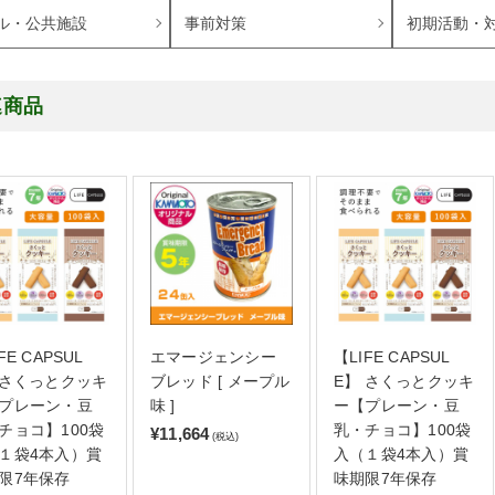
ル・公共施設
事前対策
初期活動・
連商品
FE CAPSUL
エマージェンシー
【LIFE CAPSUL
 さくっとクッキ
ブレッド [ メープル
E】 さくっとクッキ
プレーン・豆
味 ]
ー【プレーン・豆
チョコ】100袋
乳・チョコ】100袋
¥11,664
(税込)
１袋4本入）賞
入（１袋4本入）賞
限7年保存
味期限7年保存