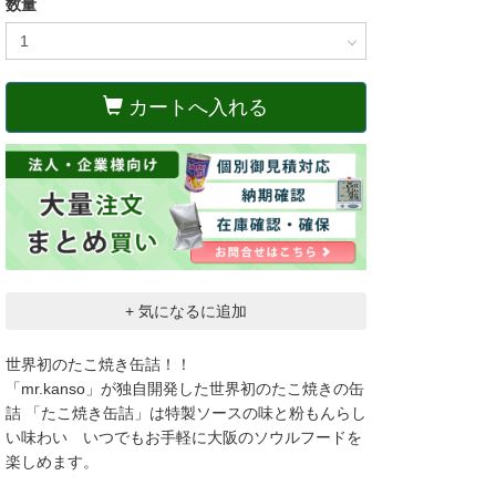
数量
カートへ入れる
+ 気になるに追加
世界初のたこ焼き缶詰！！
「mr.kanso」が独自開発した世界初のたこ焼きの缶
詰 「たこ焼き缶詰」は特製ソースの味と粉もんらし
い味わい いつでもお手軽に大阪のソウルフードを
楽しめます。