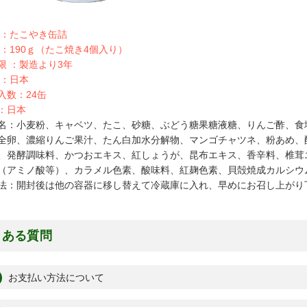
 ：たこやき缶詰
 ：190ｇ（たこ焼き4個入り）
限 ：製造より3年
 ：日本
入数：24缶
：日本
名：小麦粉、キャベツ、たこ、砂糖、ぶどう糖果糖液糖、りんご酢、食
全卵、濃縮りんご果汁、たん白加水分解物、マンゴチャツネ、粉あめ、
、発酵調味料、かつおエキス、紅しょうが、昆布エキス、香辛料、椎茸
（アミノ酸等）、カラメル色素、酸味料、紅麹色素、貝殻焼成カルシウ
法：開封後は他の容器に移し替えて冷蔵庫に入れ、早めにお召し上がり
くある質問
お支払い方法について