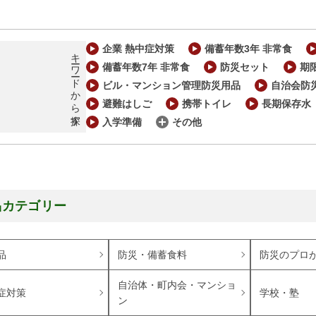
企業 熱中症対策
備蓄年数3年 非常食
キーワードから探す
備蓄年数7年 非常食
防災セット
期
ビル・マンション管理防災用品
自治会防
避難はしご
携帯トイレ
長期保存水
入学準備
その他
品カテゴリー
品
防災・備蓄食料
防災のプロ
自治体・町内会・マンショ
症対策
学校・塾
ン