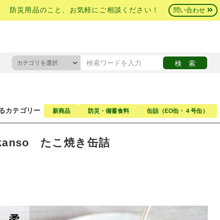
防災用品のこと、お気軽にご相談ください！
問い合わせ
るカテゴリー
新商品
防災・備蓄食料
缶詰（EO缶・４号缶）
.kanso たこ焼き缶詰