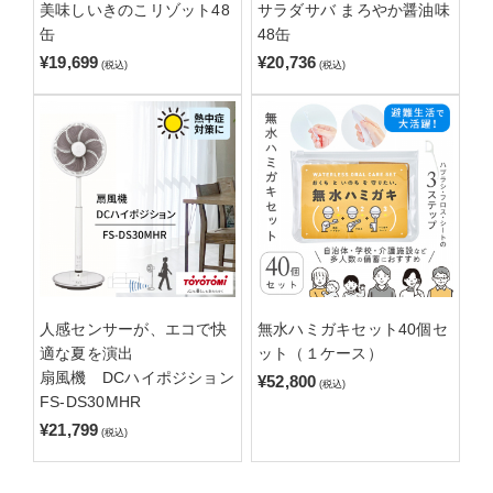
美味しいきのこリゾット48
サラダサバ まろやか醤油味
缶
48缶
¥19,699
¥20,736
(税込)
(税込)
人感センサーが、エコで快
無水ハミガキセット40個セ
適な夏を演出
ット（１ケース）
扇風機 DCハイポジション
¥52,800
(税込)
FS-DS30MHR
¥21,799
(税込)