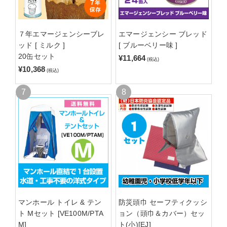
７年エマージェンシーブレ
エマージェンシー ブレッド
ッド [ ミルク ]
[ ブルーベリー味 ]
20缶セット
¥11,664
(税込)
¥10,368
(税込)
マンホール トイレ & テン
防災頭巾 セーフティクッシ
ト Mセット [VE100M/PTA
ョン（頭巾＆カバー）セッ
M]
ト(小)[EJ]