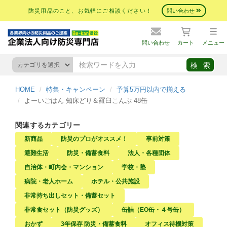
防災用品のこと、お気軽にご相談ください！
問い合わせ
問い合わせ
カート
メニュー
HOME
特集・キャンペーン
予算5万円以内で揃える
よーいごはん 知床どり＆羅臼こんぶ 48缶
関連するカテゴリー
新商品
防災のプロがオススメ！
事前対策
避難生活
防災・備蓄食料
法人・各種団体
自治体・町内会・マンション
学校・塾
病院・老人ホーム
ホテル・公共施設
非常持ち出しセット・備蓄セット
非常食セット（防災グッズ）
缶詰（EO缶・４号缶）
おかず
3年保存 防災・備蓄食料
オフィス待機対策