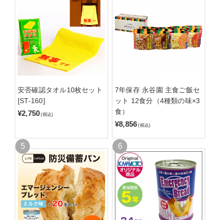
安否確認タオル10枚セット
7年保存 永谷園 主食ご飯セ
[ST-160]
ット 12食分（4種類の味×3
食）
¥2,750
(税込)
¥8,856
(税込)