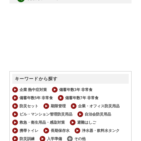
キーワードから探す
企業 熱中症対策
備蓄年数3年 非常食
備蓄年数5年 非常食
備蓄年数7年 非常食
防災セット
期限管理
企業・オフィス防災用品
ビル・マンション管理防災用品
自治会防災用品
救急・衛生用品・感染対策
避難はしご
携帯トイレ
長期保存水
浄水器・飲料水タンク
防災訓練
入学準備
その他