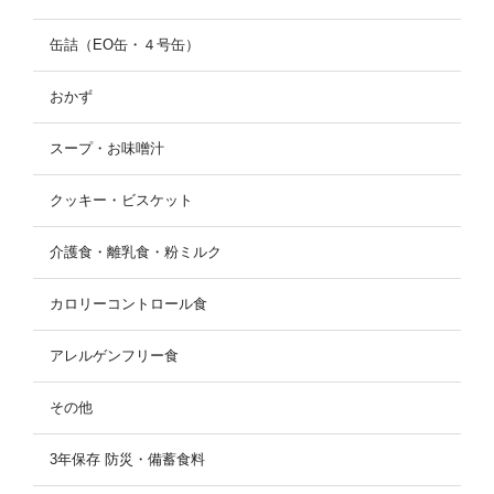
缶詰（EO缶・４号缶）
おかず
スープ・お味噌汁
クッキー・ビスケット
介護食・離乳食・粉ミルク
カロリーコントロール食
アレルゲンフリー食
その他
3年保存 防災・備蓄食料