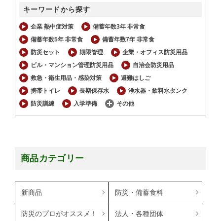
キーワードから探す
企業 熱中症対策
備蓄年数3年 非常食
備蓄年数5年 非常食
備蓄年数7年 非常食
防災セット
期限管理
企業・オフィス防災用品
ビル・マンション管理防災用品
自治会防災用品
救急・衛生用品・感染対策
避難はしご
携帯トイレ
長期保存水
浄水器・飲料水タンク
防災訓練
入学準備
その他
商品カテゴリー
新商品
防災・備蓄食料
防災のプロがオススメ！
法人・各種団体