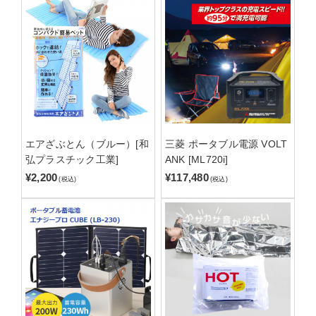
エアざぶとん（ブルー）[和
三菱 ポータブル電源 VOLT
弘プラスチック工業]
ANK [ML720i]
¥2,200
¥117,480
(税込)
(税込)