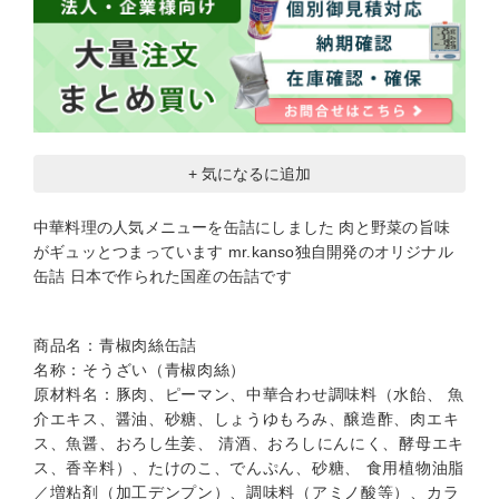
+ 気になるに追加
中華料理の人気メニューを缶詰にしました 肉と野菜の旨味
がギュッとつまっています mr.kanso独自開発のオリジナル
缶詰 日本で作られた国産の缶詰です
商品名：青椒肉絲缶詰
名称：そうざい（青椒肉絲）
原材料名：豚肉、ピーマン、中華合わせ調味料（水飴、 魚
介エキス、醤油、砂糖、しょうゆもろみ、醸造酢、肉エキ
ス、魚醤、おろし生姜、 清酒、おろしにんにく、酵母エキ
ス、香辛料）、たけのこ、でんぷん、砂糖、 食用植物油脂
／増粘剤（加工デンプン）、調味料（アミノ酸等）、カラ