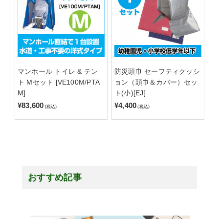
マンホール トイレ & テン
防災頭巾 セーフティクッシ
ト Mセット [VE100M/PTA
ョン（頭巾＆カバー）セッ
M]
ト(小)[EJ]
¥83,600
¥4,400
(税込)
(税込)
おすすめ記事