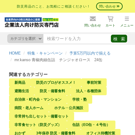
防災用品のこと、お気軽にご相談ください！
問い合わせ
問い合わせ
カート
メニュー
HOME
特集・キャンペーン
予算5万円以内で揃える
mr.kanso 青椒肉絲缶詰 チンジャオロース 24缶
関連するカテゴリー
新商品
防災のプロがオススメ！
事前対策
避難生活
防災・備蓄食料
法人・各種団体
自治体・町内会・マンション
学校・塾
病院・老人ホーム
ホテル・公共施設
非常持ち出しセット・備蓄セット
非常食セット（防災グッズ）
缶詰（EO缶・４号缶）
おかず
3年保存 防災・備蓄食料
オフィス待機対策