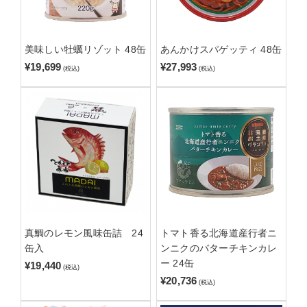
美味しい牡蠣リゾット 48缶
あんかけスパゲッティ 48缶
¥19,699
¥27,993
(税込)
(税込)
真鯛のレモン風味缶詰 24
トマト香る北海道産行者ニ
缶入
ンニクのバターチキンカレ
ー 24缶
¥19,440
(税込)
¥20,736
(税込)