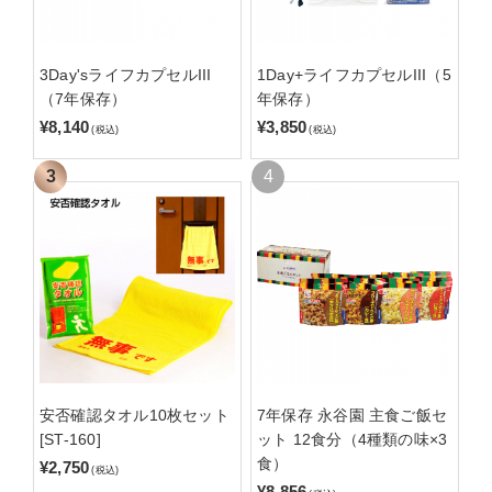
3Day'sライフカプセルIII
1Day+ライフカプセルIII（5
（7年保存）
年保存）
¥8,140
¥3,850
(税込)
(税込)
安否確認タオル10枚セット
7年保存 永谷園 主食ご飯セ
[ST-160]
ット 12食分（4種類の味×3
食）
¥2,750
(税込)
¥8,856