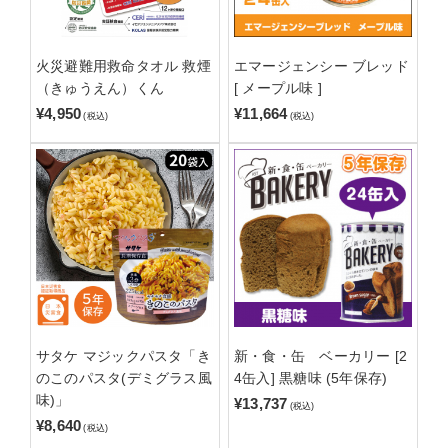
火災避難用救命タオル 救煙
エマージェンシー ブレッド
（きゅうえん）くん
[ メープル味 ]
¥4,950
¥11,664
(税込)
(税込)
サタケ マジックパスタ「き
新・食・缶 ベーカリー [2
のこのパスタ(デミグラス風
4缶入] 黒糖味 (5年保存)
味)」
¥13,737
(税込)
¥8,640
(税込)