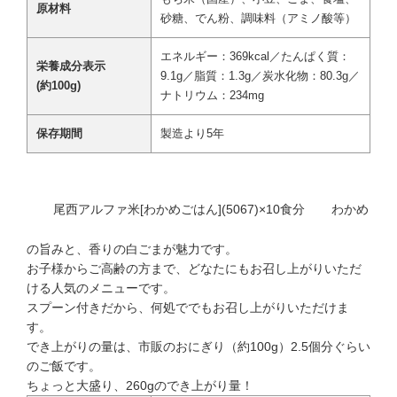
原材料
砂糖、でん粉、調味料（アミノ酸等）
エネルギー：369kcal／たんぱく質：
栄養成分表示
9.1g／脂質：1.3g／炭水化物：80.3g／
(約100g)
ナトリウム：234mg
保存期間
製造より5年
尾西アルファ米[わかめごはん](5067)×10食分
わかめ
の旨みと、香りの白ごまが魅力です。
お子様からご高齢の方まで、どなたにもお召し上がりいただ
ける人気のメニューです。
スプーン付きだから、何処ででもお召し上がりいただけま
す。
でき上がりの量は、市販のおにぎり（約100g）2.5個分ぐらい
のご飯です。
ちょっと大盛り、260gのでき上がり量！