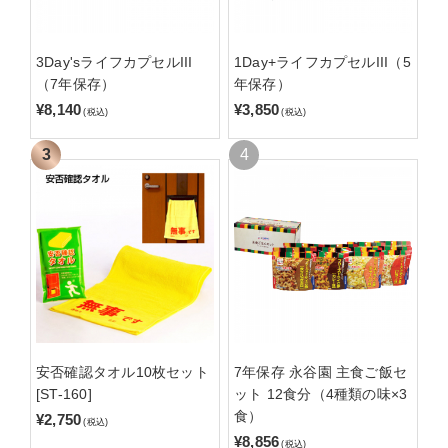
3Day'sライフカプセルIII
1Day+ライフカプセルIII（5
（7年保存）
年保存）
¥8,140
¥3,850
(税込)
(税込)
安否確認タオル10枚セット
7年保存 永谷園 主食ご飯セ
[ST-160]
ット 12食分（4種類の味×3
食）
¥2,750
(税込)
¥8,856
(税込)