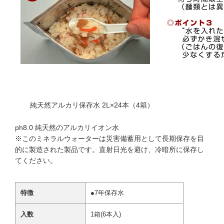
純天然アルカリ保存水 2L×24本（4箱）
ph8.0 純天然のアルカリイオン水
※このミネラルウォーターは災害備蓄用として長期保存を目
的に製造された製品です。直射日光を避け、冷暗所に保存し
てください。
特徴
●7年保存水
入数
1箱(6本入)