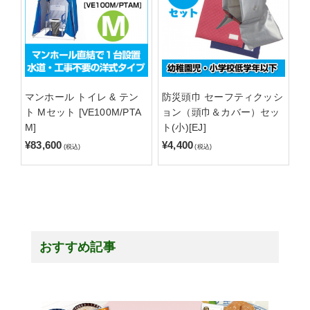
マンホール トイレ & テン
防災頭巾 セーフティクッシ
ト Mセット [VE100M/PTA
ョン（頭巾＆カバー）セッ
M]
ト(小)[EJ]
¥83,600
¥4,400
(税込)
(税込)
おすすめ記事