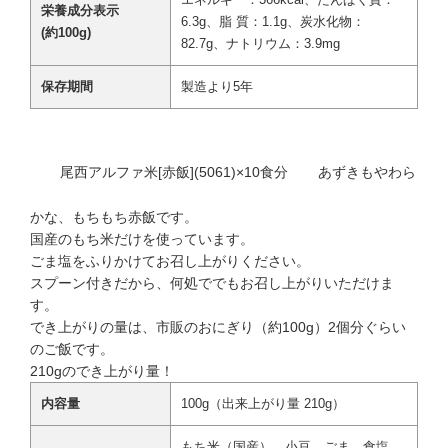
栄養成分表示
6.3g、脂 質：1.1g、炭水化物：
(約100g)
82.7g、ナトリウム：3.9mg
保存期間
製造より5年
尾西アルファ米[赤飯](5061)×10食分
あずきもやわら
かな、もちもち赤飯です。
国産のもち米だけを使っています。
ごま塩をふりかけてお召し上がりください。
スプーン付きだから、何処ででもお召し上がりいただけま
す。
でき上がりの量は、市販のおにぎり（約100g）2個分ぐらい
のご飯です。
210gのでき上がり量！
内容量
100g（出来上がり量 210g）
もち米（国産）、小豆、ごま、食塩、