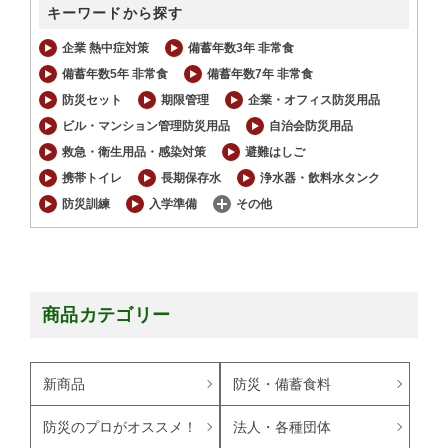
キーワードから探す
企業 熱中症対策
備蓄年数3年 非常食
備蓄年数5年 非常食
備蓄年数7年 非常食
防災セット
期限管理
企業・オフィス防災用品
ビル・マンション管理防災用品
自治会防災用品
救急・衛生用品・感染対策
避難はしご
携帯トイレ
長期保存水
浄水器・飲料水タンク
防災訓練
入学準備
その他
商品カテゴリー
新商品
防災・備蓄食料
防災のプロがオススメ！
法人・各種団体