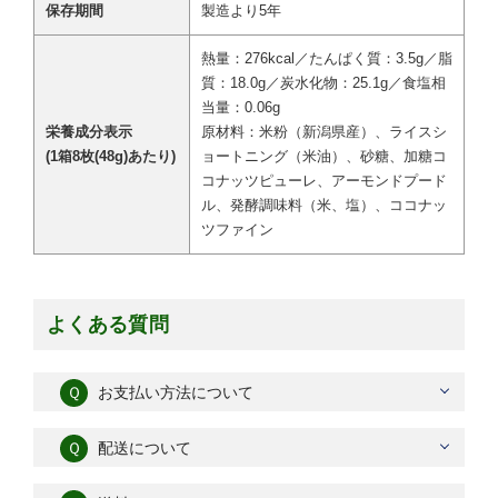
保存期間
製造より5年
熱量：276kcal／たんぱく質：3.5g／脂
質：18.0g／炭水化物：25.1g／食塩相
当量：0.06g
栄養成分表示
原材料：米粉（新潟県産）、ライスシ
(1箱8枚(48g)あたり)
ョートニング（米油）、砂糖、加糖コ
コナッツピューレ、アーモンドプード
ル、発酵調味料（米、塩）、ココナッ
ツファイン
よくある質問
Ｑ
お支払い方法について
Ｑ
配送について