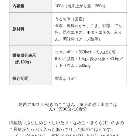
内容量
100g（出来上がり量 260g）
うるち米（国産）
食塩、乾燥わかめ、ごま、砂糖、でん
原材料
粉、昆布エキス、ホタテエキス、みり
ん、調味料（アミノ酸等）
エネルギー：363kcal／たんぱく質：
栄養成分表示
6.8g／脂質：1.5g／炭水化物：80.6g／
（約100g）
ナトリウム：680mg
保存期間
製造より5年
尾西アルファ米[きのこごはん（※旧名称：田舎ごは
ん）](5065)×10食分
四種類（ぶなしめじ・しいたけ・なめこ・きくらげ）のきの
こ具材がたっぷり入ったあっさりした味のごはんです。
スプーン付きだから、何処ででもお召し上がりいただけま