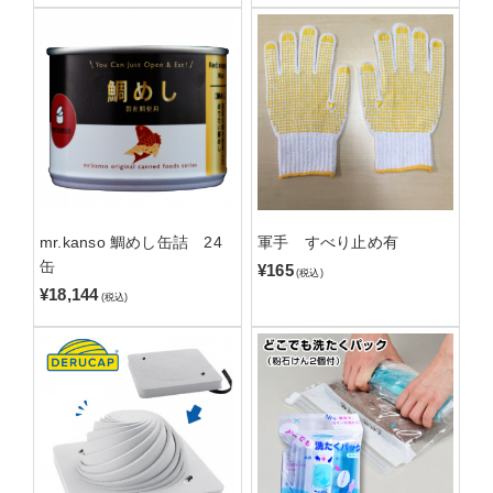
mr.kanso 鯛めし缶詰 24
軍手 すべり止め有
缶
¥165
(税込)
¥18,144
(税込)