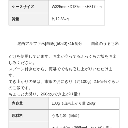
ケースサイズ
W325mm×D187mm×H317mm
質量
約12.86kg
尾西アルファ米[白飯](5060)×15食分
国産のうるち米
だけを使用しています。お米が立ってるふっくらご飯をお楽
しみください。
スプーン付きだから、何処ででもお召し上がりいただけま
す。
でき上がりの量は、市販のおにぎり（約100g）2.5個分ぐらい
のご飯です。
ちょっと大盛り、260gのでき上がり量！
内容量
100g（出来上がり量 260g）
原材料
うるち米（国産）
エネルギー：366kcal、たんぱく質：