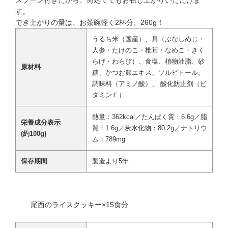
す。
でき上がりの量は、お茶碗軽く2杯分、260g！
うるち米（国産）、具（ぶなしめじ・
人参・たけのこ・椎茸・なめこ・きく
らげ・わらび）、食塩、植物油脂、砂
原材料
糖、かつお節エキス、ソルビトール、
調味料（アミノ酸）、 酸化防止剤（ビ
タミンＥ）
熱量：362kcal／たんぱく質：6.6g／脂
栄養成分表示
質：1.6g／炭水化物：80.2g／ナトリウ
(約100g)
ム：789mg
保存期間
製造より5年
尾西のライスクッキー×15食分