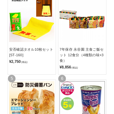
安否確認タオル10枚セット
7年保存 永谷園 主食ご飯セ
[ST-160]
ット 12食分（4種類の味×3
食）
¥2,750
(税込)
¥8,856
(税込)