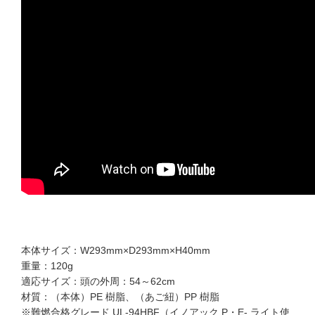
本体サイズ：W293mm×D293mm×H40mm
重量：120g
適応サイズ：頭の外周：54～62cm
材質：（本体）PE 樹脂、（あご紐）PP 樹脂
※難燃合格グレード UL-94HBF（イノアック P・E- ライト使