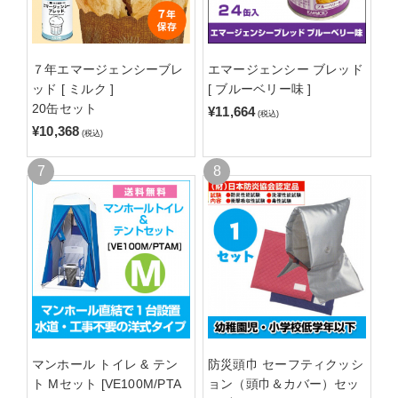
７年エマージェンシーブレ
エマージェンシー ブレッド
ッド [ ミルク ]
[ ブルーベリー味 ]
20缶セット
¥11,664
(税込)
¥10,368
(税込)
マンホール トイレ & テン
防災頭巾 セーフティクッシ
ト Mセット [VE100M/PTA
ョン（頭巾＆カバー）セッ