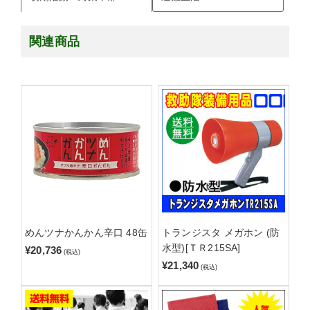
関連商品
めんツナかんかん辛口 48缶
トランジスタ メガホン (防
水型)[ＴＲ215SA]
¥20,736
(税込)
¥21,340
(税込)