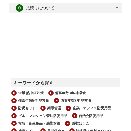
Ｑ
見積りについて
キーワードから探す
企業 熱中症対策
備蓄年数3年 非常食
備蓄年数5年 非常食
備蓄年数7年 非常食
防災セット
期限管理
企業・オフィス防災用品
ビル・マンション管理防災用品
自治会防災用品
救急・衛生用品・感染対策
避難はしご
携帯トイレ
長期保存水
浄水器・飲料水タンク