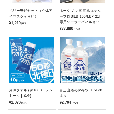
ベリー安眠セット（立体ア
ポータブル 蓄電池 エナジ
イマスク＋耳栓）
ープロS[LB-100/LBP-21]
専用ソーラーパネルセット
¥1,210
(税込)
¥77,880
(税込)
冷凍タオル (綿100％) メン
富士山麓の保存水 [1.5L×8
トール [10枚]
本入]
¥1,870
¥2,764
(税込)
(税込)