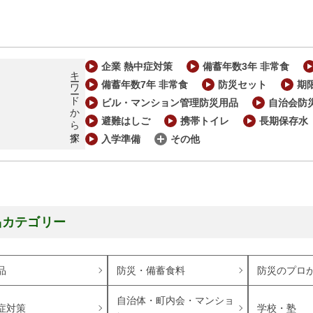
企業 熱中症対策
備蓄年数3年 非常食
キーワードから探す
備蓄年数7年 非常食
防災セット
期
ビル・マンション管理防災用品
自治会防
避難はしご
携帯トイレ
長期保存水
入学準備
その他
品カテゴリー
品
防災・備蓄食料
防災のプロ
自治体・町内会・マンショ
症対策
学校・塾