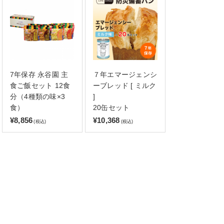
7年保存 永谷園 主
７年エマージェンシ
食ご飯セット 12食
ーブレッド [ ミルク
分（4種類の味×3
]
食）
20缶セット
¥8,856
¥10,368
(税込)
(税込)