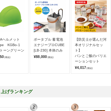
GAヘルメット
ポータブル 蓄電池
【防災士が選んだ河
ype KGBo-1
エナジープロCUBE
本オリジナルセッ
トーングリーン
[LB-230] 本体のみ
ト】
パンとご飯のバリエ
850
¥88,000
(税込)
(税込)
ーションセット
¥4,017
(税込)
り上げランキング