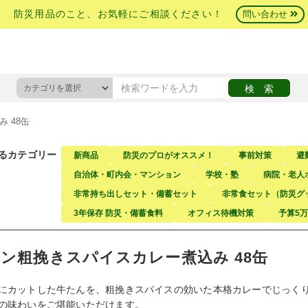
防災用品のこと、お気軽にご相談ください！
問い合わせ
 48缶
るカテゴリー
新商品
防災のプロがオススメ！
事前対策
避
自治体・町内会・マンション
学校・塾
病院・老人
非常持ち出しセット・備蓄セット
非常食セット（防災グ
3年保存 防災・備蓄食料
オフィス待機対策
予算5
ン粗挽きスパイスカレー煮込み 48缶
にカットした牛たんを、粗挽きスパイスの効いた本格カレーでじっく
の味わいをご堪能いただけます。