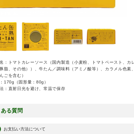
名：トマトカレーソース（国内製造（小麦粉、トマトペースト、カ
豚脂、その他））、牛たん／調味料（アミノ酸等）、カラメル色素
んごを含む）
：170g（固形量：80g）
方法：直射日光を避け、常温で保存
くある質問
お支払い方法について