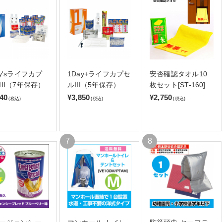
ay'sライフカプ
1Day+ライフカプセ
安否確認タオル10
III（7年保存）
ルIII（5年保存）
枚セット[ST-160]
140
¥3,850
¥2,750
(税込)
(税込)
(税込)