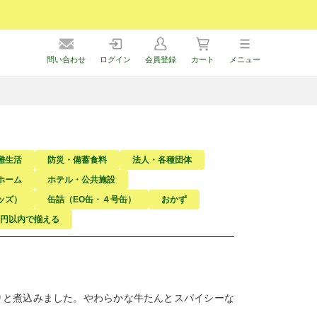
問い合わせ
ログイン
会員登録
カート
メニュー
難生活
防災・備蓄食料
法人・各種団体
ホーム
ホテル・公共施設
ッズ）
缶詰（EO缶・４号缶）
おかず
万円以内で揃える
りと煮込みました。やわらかな牛たんとスパイシーな