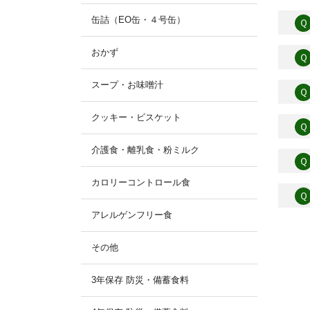
缶詰（EO缶・４号缶）
Ｑ
おかず
Ｑ
スープ・お味噌汁
Ｑ
クッキー・ビスケット
Ｑ
介護食・離乳食・粉ミルク
Ｑ
カロリーコントロール食
Ｑ
アレルゲンフリー食
その他
3年保存 防災・備蓄食料