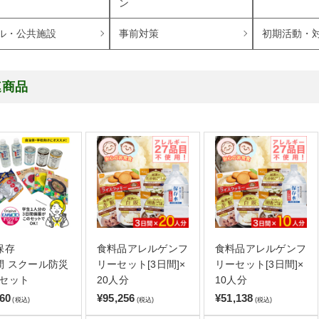
ン
ル・公共施設
事前対策
初期活動・
連商品
保存
食料品アレルゲンフ
食料品アレルゲンフ
間 スクール防災
リーセット[3日間]×
リーセット[3日間]×
セット
20人分
10人分
860
¥95,256
¥51,138
(税込)
(税込)
(税込)