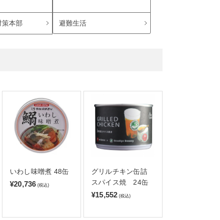
避難生活
対策本部
いわし味噌煮 48缶
グリルチキン缶詰
スパイス焼 24缶
¥20,736
(税込)
¥15,552
(税込)