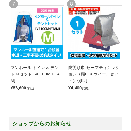
マンホール トイレ & テン
防災頭巾 セーフティクッシ
ト Mセット [VE100M/PTA
ョン（頭巾＆カバー）セッ
M]
ト(小)[EJ]
¥83,600
¥4,400
(税込)
(税込)
ショップからのお知らせ