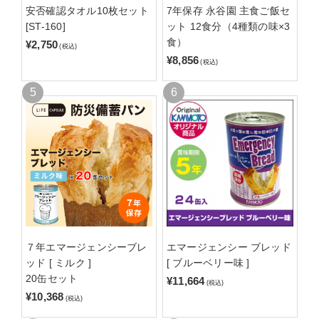
安否確認タオル10枚セット
7年保存 永谷園 主食ご飯セ
[ST-160]
ット 12食分（4種類の味×3
食）
¥2,750
(税込)
¥8,856
(税込)
７年エマージェンシーブレ
エマージェンシー ブレッド
ッド [ ミルク ]
[ ブルーベリー味 ]
20缶セット
¥11,664
(税込)
¥10,368
(税込)