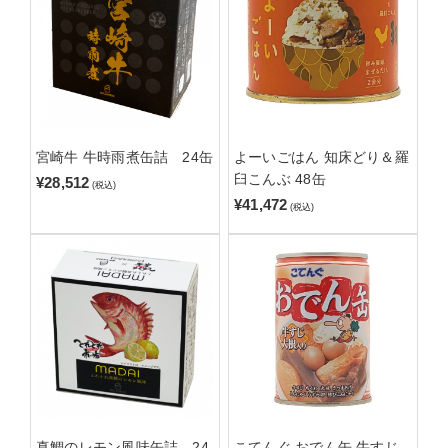
宮崎牛 牛時雨煮缶詰 24缶
よーいごはん 知床どり＆羅
臼こんぶ 48缶
¥28,512
(税込)
¥41,472
(税込)
真鯛のレモン風味缶詰 24
こてんぐ おでん缶 牛すじ