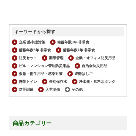
キーワードから探す
企業 熱中症対策
備蓄年数3年 非常食
備蓄年数5年 非常食
備蓄年数7年 非常食
防災セット
期限管理
企業・オフィス防災用品
ビル・マンション管理防災用品
自治会防災用品
救急・衛生用品・感染対策
避難はしご
携帯トイレ
長期保存水
浄水器・飲料水タンク
防災訓練
入学準備
その他
商品カテゴリー