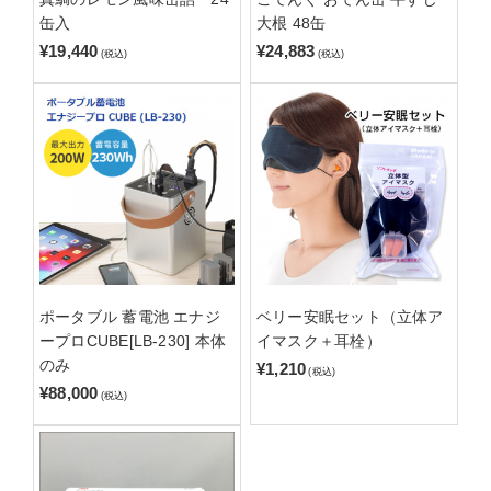
缶入
大根 48缶
¥19,440
¥24,883
(税込)
(税込)
ポータブル 蓄電池 エナジ
ベリー安眠セット（立体ア
ープロCUBE[LB-230] 本体
イマスク＋耳栓）
のみ
¥1,210
(税込)
¥88,000
(税込)