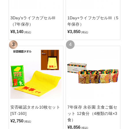
3Day'sライフカプセルIII
1Day+ライフカプセルIII（5
（7年保存）
年保存）
¥8,140
¥3,850
(税込)
(税込)
安否確認タオル10枚セット
7年保存 永谷園 主食ご飯セ
[ST-160]
ット 12食分（4種類の味×3
食）
¥2,750
(税込)
¥8,856
(税込)