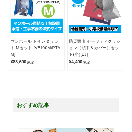
マンホール トイレ & テン
防災頭巾 セーフティクッシ
ト Mセット [VE100M/PTA
ョン（頭巾＆カバー）セッ
M]
ト(小)[EJ]
¥83,600
¥4,400
(税込)
(税込)
おすすめ記事