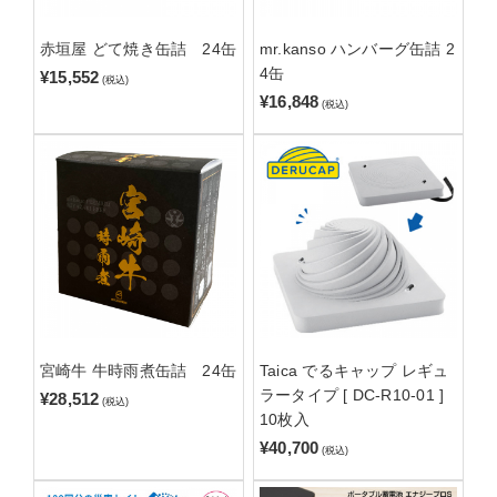
赤垣屋 どて焼き缶詰 24缶
mr.kanso ハンバーグ缶詰 2
4缶
¥15,552
(税込)
¥16,848
(税込)
宮崎牛 牛時雨煮缶詰 24缶
Taica でるキャップ レギュ
ラータイプ [ DC-R10-01 ]
¥28,512
(税込)
10枚入
¥40,700
(税込)