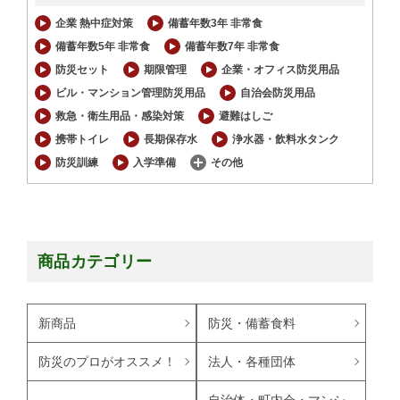
企業 熱中症対策
備蓄年数3年 非常食
備蓄年数5年 非常食
備蓄年数7年 非常食
防災セット
期限管理
企業・オフィス防災用品
ビル・マンション管理防災用品
自治会防災用品
救急・衛生用品・感染対策
避難はしご
携帯トイレ
長期保存水
浄水器・飲料水タンク
防災訓練
入学準備
その他
商品カテゴリー
新商品
防災・備蓄食料
防災のプロがオススメ！
法人・各種団体