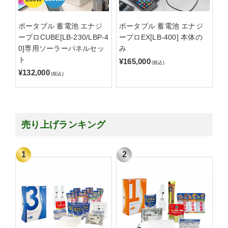
ポータブル 蓄電池 エナジ
ポータブル 蓄電池 エナジ
ープロCUBE[LB-230/LBP-4
ープロEX[LB-400] 本体の
0]専用ソーラーパネルセッ
み
ト
¥165,000
(税込)
¥132,000
(税込)
売り上げランキング