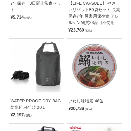
7年保存 3日間非常食セッ
【LIFE CAPSULE】 やさし
ト
いリゾット50袋セット 長期
保存7年 災害用保存食 アレ
¥5,734
(税込)
ルゲン物質28品目不使用
¥23,760
(税込)
WATER PROOF DRY BAG
いわし味噌煮 48缶
防水ﾄﾞﾗｲﾊﾞｯｸ 20Ｌ
¥20,736
(税込)
¥2,197
(税込)