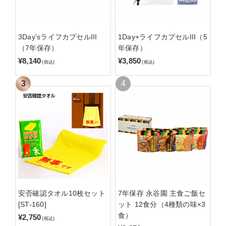
3Day'sライフカプセルIII
1Day+ライフカプセルIII（5
（7年保存）
年保存）
¥8,140
¥3,850
(税込)
(税込)
安否確認タオル10枚セット
7年保存 永谷園 主食ご飯セ
[ST-160]
ット 12食分（4種類の味×3
食）
¥2,750
(税込)