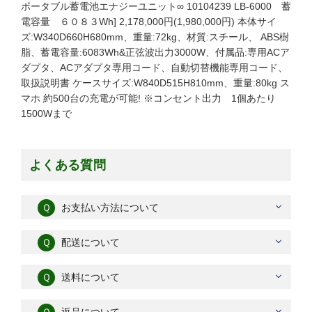
ポータブル蓄電池エナジーユニット∞ 10104239 LB-6000 蓄
電容量 ６０８３Wh] 2,178,000円(1,980,000円) 本体サイ
ズ:W340D660H680mm、重量:72kg、材質:スチール、 ABS樹
脂、蓄電容量:6083Wh&正弦波出力3000W、付属品:専用ACア
ダプタ、ACアダプタ専用コード、自動切替機能専用コード、
取扱説明書 ケースサイズ:W840D515H810mm、重量:80kg ス
マホ 約500台の充電が可能! ※コンセント出力 1個あたり
1500Wまで
よくある質問
Ｑ
お支払い方法について
Ｑ
配送について
Ｑ
送料について