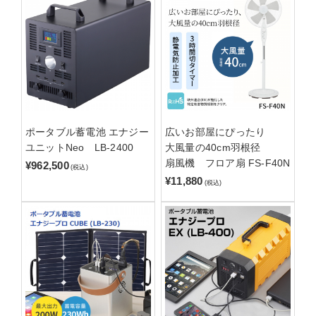
ポータブル蓄電池 エナジー
広いお部屋にぴったり
ユニットNeo LB-2400
大風量の40cm羽根径
扇風機 フロア扇 FS-F40N
¥962,500
(税込)
¥11,880
(税込)