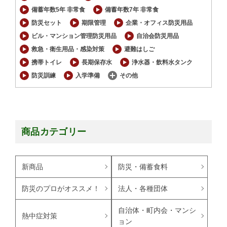
備蓄年数5年 非常食
備蓄年数7年 非常食
防災セット
期限管理
企業・オフィス防災用品
ビル・マンション管理防災用品
自治会防災用品
救急・衛生用品・感染対策
避難はしご
携帯トイレ
長期保存水
浄水器・飲料水タンク
防災訓練
入学準備
その他
商品カテゴリー
新商品
防災・備蓄食料
防災のプロがオススメ！
法人・各種団体
自治体・町内会・マンシ
熱中症対策
ョン