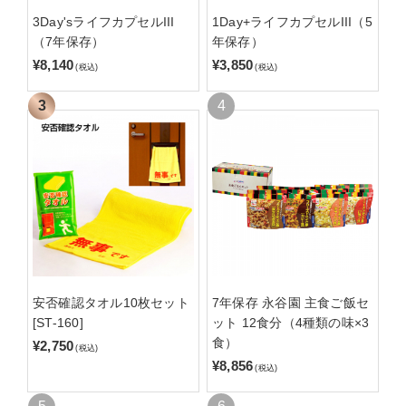
3Day'sライフカプセルIII
1Day+ライフカプセルIII（5
（7年保存）
年保存）
¥8,140
¥3,850
(税込)
(税込)
安否確認タオル10枚セット
7年保存 永谷園 主食ご飯セ
[ST-160]
ット 12食分（4種類の味×3
食）
¥2,750
(税込)
¥8,856
(税込)