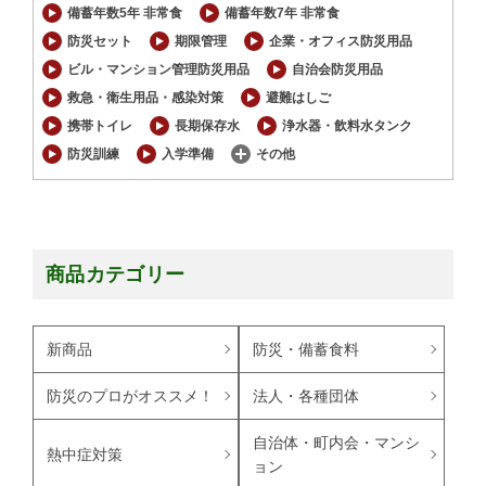
備蓄年数5年 非常食
備蓄年数7年 非常食
防災セット
期限管理
企業・オフィス防災用品
ビル・マンション管理防災用品
自治会防災用品
救急・衛生用品・感染対策
避難はしご
携帯トイレ
長期保存水
浄水器・飲料水タンク
防災訓練
入学準備
その他
商品カテゴリー
新商品
防災・備蓄食料
防災のプロがオススメ！
法人・各種団体
自治体・町内会・マンシ
熱中症対策
ョン