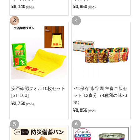
¥8,140
¥3,850
(税込)
(税込)
安否確認タオル10枚セット
7年保存 永谷園 主食ご飯セ
[ST-160]
ット 12食分（4種類の味×3
食）
¥2,750
(税込)
¥8,856
(税込)