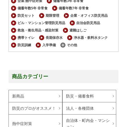
企業 熱中症対策
備蓄年数3年 非常食
備蓄年数5年 非常食
備蓄年数7年 非常食
防災セット
期限管理
企業・オフィス防災用品
ビル・マンション管理防災用品
自治会防災用品
救急・衛生用品・感染対策
避難はしご
携帯トイレ
長期保存水
浄水器・飲料水タンク
防災訓練
入学準備
その他
商品カテゴリー
新商品
防災・備蓄食料
防災のプロがオススメ！
法人・各種団体
自治体・町内会・マンシ
熱中症対策
ョン