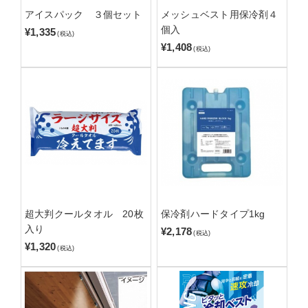
アイスパック ３個セット
メッシュベスト用保冷剤４
個入
¥1,335
(税込)
¥1,408
(税込)
超大判クールタオル 20枚
保冷剤ハードタイプ1kg
入り
¥2,178
(税込)
¥1,320
(税込)