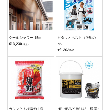
クールシャワー 15m
ピタッとベスト（服地の
み）
¥13,230
(税込)
¥4,620
(税込)
ガツンと！梅塩飴 1袋
HP-HEAVY-BS145 極厚・