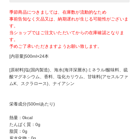
季節商品につきましては、在庫数が流動的なため
事前告知なく欠品又は、納期遅れが生じる可能性がございま
す。
当ショップではご注文いただいてからの在庫確認となりま
す。
予めご了承いただきますようお願い致します。
[内容量]500ml×24本
[原材料]塩(国内製造)、海水(海洋深層水)ミネラル/酸味料、硫
酸マグネシウム、香料、塩化カリウム、甘味料(アセスルファ
ムK、スクラロース)、ナイアシン
栄養成分(500mlあたり)
熱量：0kcal
たんぱく質：0g
脂質：0g
炭水化物：0g