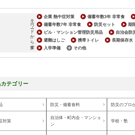
企業 熱中症対策
備蓄年数3年 非常食
キーワードから探す
備蓄年数7年 非常食
防災セット
期
ビル・マンション管理防災用品
自治会防
避難はしご
携帯トイレ
長期保存水
入学準備
その他
品カテゴリー
品
防災・備蓄食料
防災のプロ
自治体・町内会・マンショ
症対策
学校・塾
ン