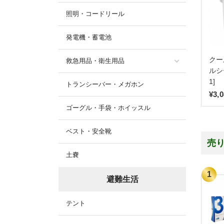
照明・コードリール
発電機・蓄電池
クー
救急用品・衛生用品
ルシー
1]
トランシーバー・メガホン
¥3,
ゴーグル・手袋・ホイッスル
ベスト・安全靴
売
土嚢
避難生活
テント