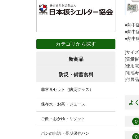
●熱中
●熱中
●熱中
カテゴリから探す
[サイズ]
[質量]
新商品
[使用電
[電池
防災・備蓄食料
[付属
非常食セット（防災グッズ）
よ
保存水・お茶・ジュース
ご飯・おかゆ・リゾット
Ｑ
パンの缶詰・長期保存パン
Ｑ