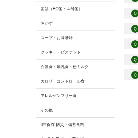
缶詰（EO缶・４号缶）
Ｑ
おかず
Ｑ
スープ・お味噌汁
Ｑ
クッキー・ビスケット
Ｑ
介護食・離乳食・粉ミルク
Ｑ
カロリーコントロール食
アレルゲンフリー食
その他
3年保存 防災・備蓄食料