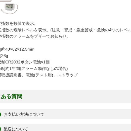
症指数を数値で表示。
症指数の危険レベルを表示。(注意・警戒・厳重警戒・危険の4つのレベル
症指数のアラームをブザーでお知らせ。
約40×62×12.5mm
約26g
池]CR2032ボタン電池×1個
寿命]約1年間(アラーム動作なしの場合)
品]取扱説明書、電池(テスト用)、ストラップ
くある質問
お支払い方法について
配送について