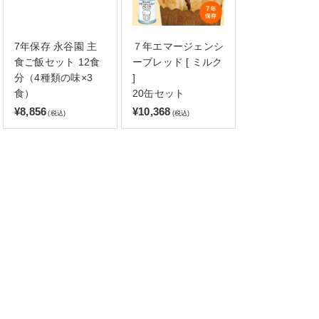
7年保存 永谷園 主
７年エマージェンシ
食ご飯セット 12食
ーブレッド [ ミルク
分（4種類の味×3
]
食）
20缶セット
¥8,856
¥10,368
(税込)
(税込)