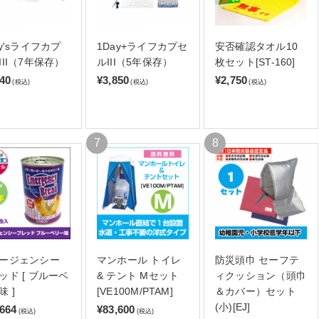
ay'sライフカプ
1Day+ライフカプセ
安否確認タオル10
III（7年保存）
ルIII（5年保存）
枚セット[ST-160]
140
¥3,850
¥2,750
(税込)
(税込)
(税込)
ージェンシー
マンホール トイレ
防災頭巾 セーフテ
ッド [ ブルーベ
& テント Mセット
ィクッション（頭巾
味 ]
[VE100M/PTAM]
＆カバー）セット
(小)[EJ]
,664
¥83,600
(税込)
(税込)