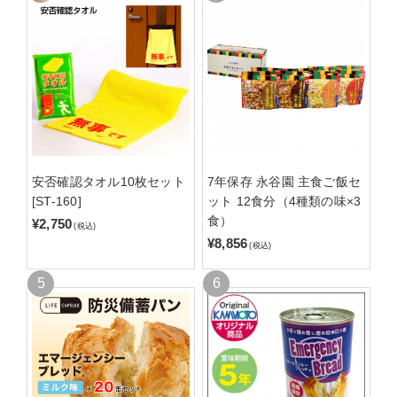
安否確認タオル10枚セット
7年保存 永谷園 主食ご飯セ
[ST-160]
ット 12食分（4種類の味×3
食）
¥2,750
(税込)
¥8,856
(税込)