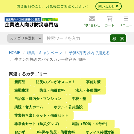
防災用品のこと、お気軽にご相談ください！
問い合わせ
問い合わせ
カート
メニュー
HOME
特集・キャンペーン
予算5万円以内で揃える
牛タン粗挽きスパイスカレー煮込み 48缶
関連するカテゴリー
新商品
防災のプロがオススメ！
事前対策
避難生活
防災・備蓄食料
法人・各種団体
自治体・町内会・マンション
学校・塾
病院・老人ホーム
ホテル・公共施設
非常持ち出しセット・備蓄セット
非常食セット（防災グッズ）
缶詰（EO缶・４号缶）
おかず
3年保存 防災・備蓄食料
オフィス待機対策