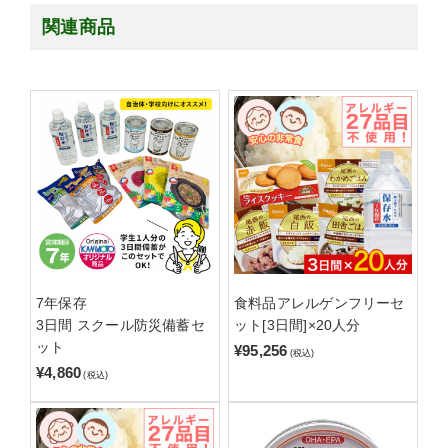
関連商品
7年保存
食料品アレルゲンフリーセ
3日間 スクール防災備蓄セ
ット[3日間]×20人分
ット
¥95,256
(税込)
¥4,860
(税込)