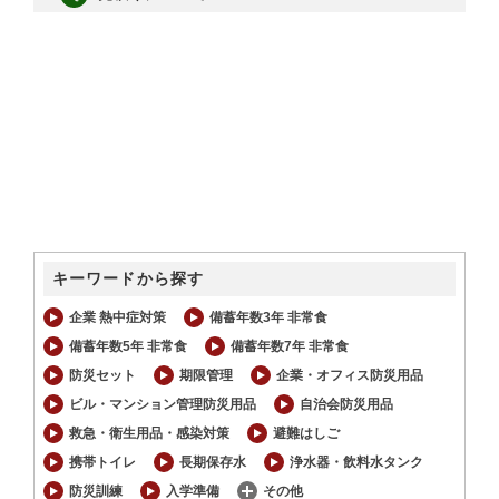
キーワードから探す
企業 熱中症対策
備蓄年数3年 非常食
備蓄年数5年 非常食
備蓄年数7年 非常食
防災セット
期限管理
企業・オフィス防災用品
ビル・マンション管理防災用品
自治会防災用品
救急・衛生用品・感染対策
避難はしご
携帯トイレ
長期保存水
浄水器・飲料水タンク
防災訓練
入学準備
その他