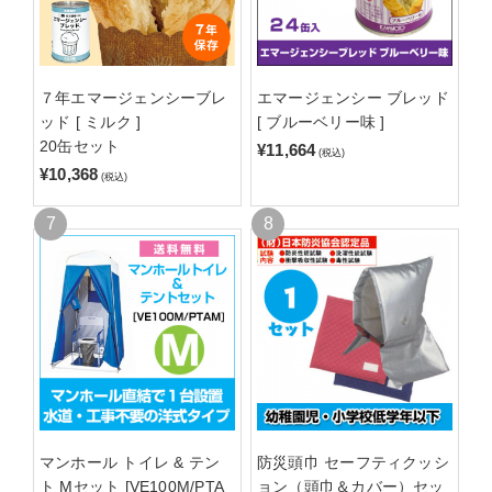
７年エマージェンシーブレ
エマージェンシー ブレッド
ッド [ ミルク ]
[ ブルーベリー味 ]
20缶セット
¥11,664
(税込)
¥10,368
(税込)
マンホール トイレ & テン
防災頭巾 セーフティクッシ
ト Mセット [VE100M/PTA
ョン（頭巾＆カバー）セッ