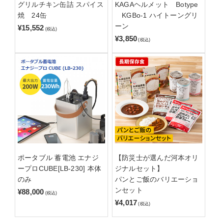
グリルチキン缶詰 スパイス
KAGAヘルメット Botype
焼 24缶
KGBo-1 ハイトーングリ
ーン
¥15,552
(税込)
¥3,850
(税込)
ポータブル 蓄電池 エナジ
【防災士が選んだ河本オリ
ープロCUBE[LB-230] 本体
ジナルセット】
のみ
パンとご飯のバリエーショ
ンセット
¥88,000
(税込)
¥4,017
(税込)