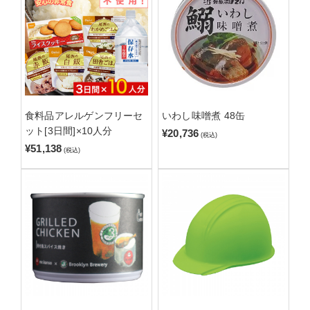
食料品アレルゲンフリーセ
いわし味噌煮 48缶
ット[3日間]×10人分
¥20,736
(税込)
¥51,138
(税込)