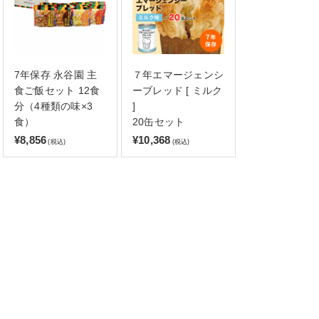
7年保存 永谷園 主
７年エマージェンシ
食ご飯セット 12食
ーブレッド [ ミルク
分（4種類の味×3
]
食）
20缶セット
¥8,856
¥10,368
(税込)
(税込)