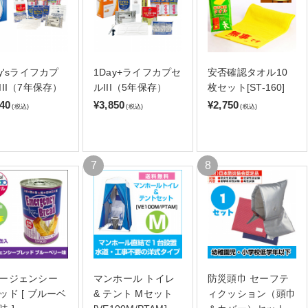
ay'sライフカプ
1Day+ライフカプセ
安否確認タオル10
III（7年保存）
ルIII（5年保存）
枚セット[ST-160]
140
¥3,850
¥2,750
(税込)
(税込)
(税込)
ージェンシー
マンホール トイレ
防災頭巾 セーフテ
ッド [ ブルーベ
& テント Mセット
ィクッション（頭巾