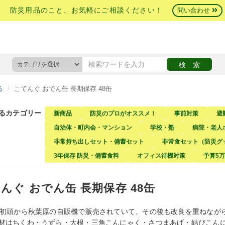
防災用品のこと、お気軽にご相談ください！
問い合わせ
る
こてんぐ おでん缶 長期保存 48缶
るカテゴリー
新商品
防災のプロがオススメ！
事前対策
避
自治体・町内会・マンション
学校・塾
病院・老人
非常持ち出しセット・備蓄セット
非常食セット（防災グ
3年保存 防災・備蓄食料
オフィス待機対策
予算5
んぐ おでん缶 長期保存 48缶
代初頭から秋葉原の自販機で販売されていて、その後も改良を重ねなが
材はちくわ・うずら・大根・三角こんにゃく・さつまあげ・結びこん