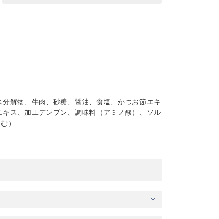
水分解物、牛肉、砂糖、醤油、食塩、かつお節エキ
エキス、加工デンプン、調味料（アミノ酸）、ソル
含む）