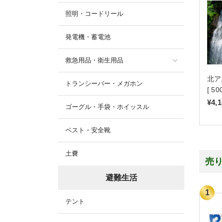
照明・コードリール
発電機・蓄電池
救急用品・衛生用品
北ア
トランシーバー・メガホン
[ 5
¥4,
ゴーグル・手袋・ホイッスル
ベスト・安全靴
土嚢
売
避難生活
テント