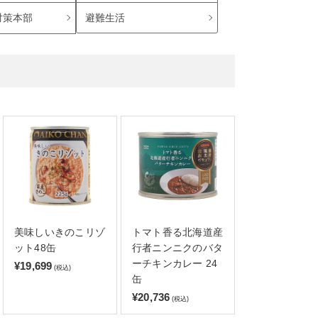
避難生活
対策本部
美味しいきのこリゾ
トマト香る北海道産
ット48缶
行者ニンニクのバタ
ーチキンカレー 24
¥19,699
(税込)
缶
¥20,736
(税込)