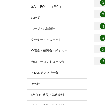
Ｑ
缶詰（EO缶・４号缶）
Ｑ
おかず
Ｑ
スープ・お味噌汁
Ｑ
クッキー・ビスケット
Ｑ
介護食・離乳食・粉ミルク
Ｑ
カロリーコントロール食
アレルゲンフリー食
その他
3年保存 防災・備蓄食料