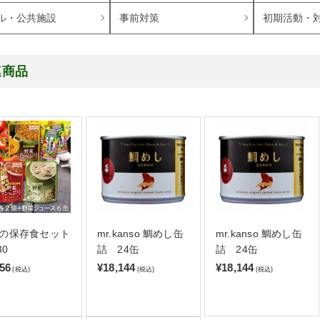
ル・公共施設
事前対策
初期活動・
連商品
の保存食セット
mr.kanso 鯛めし缶
mr.kanso 鯛めし缶
30
詰 24缶
詰 24缶
456
¥18,144
¥18,144
(税込)
(税込)
(税込)