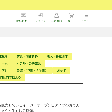
問い合わせ
ログイン
会員登録
カート
メニュー
難生活
防災・備蓄食料
法人・各種団体
ホーム
ホテル・公共施設
ッズ）
缶詰（EO缶・４号缶）
おかず
万円以内で揃える
ら販売しているイージーオープン缶タイプのおでん
にゃく・牛すじ７種類。