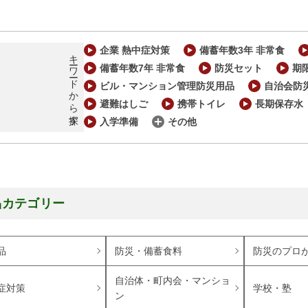
企業 熱中症対策
備蓄年数3年 非常食
キーワードから探す
備蓄年数7年 非常食
防災セット
期
ビル・マンション管理防災用品
自治会防
避難はしご
携帯トイレ
長期保存水
入学準備
その他
品カテゴリー
品
防災・備蓄食料
防災のプロ
自治体・町内会・マンショ
症対策
学校・塾
ン