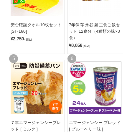
安否確認タオル10枚セット
7年保存 永谷園 主食ご飯セ
[ST-160]
ット 12食分（4種類の味×3
食）
¥2,750
(税込)
¥8,856
(税込)
７年エマージェンシーブレ
エマージェンシー ブレッド
ッド [ ミルク ]
[ ブルーベリー味 ]