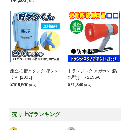
¥44,000
(税込)
組立式 貯水タンク 貯タン
トランジスタ メガホン (防
くん [200L]
水型)[ＴＲ215SA]
¥108,900
¥21,340
(税込)
(税込)
売り上げランキング