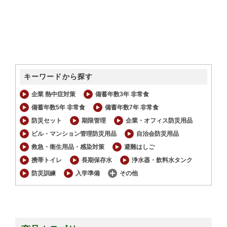
キーワードから探す
企業 熱中症対策
備蓄年数3年 非常食
備蓄年数5年 非常食
備蓄年数7年 非常食
防災セット
期限管理
企業・オフィス防災用品
ビル・マンション管理防災用品
自治会防災用品
救急・衛生用品・感染対策
避難はしご
携帯トイレ
長期保存水
浄水器・飲料水タンク
防災訓練
入学準備
その他