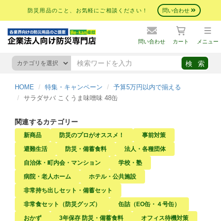
防災用品のこと、お気軽にご相談ください！
問い合わせ
問い合わせ
カート
メニュー
HOME
特集・キャンペーン
予算5万円以内で揃える
サラダサバ こくうま味噌味 48缶
関連するカテゴリー
新商品
防災のプロがオススメ！
事前対策
避難生活
防災・備蓄食料
法人・各種団体
自治体・町内会・マンション
学校・塾
病院・老人ホーム
ホテル・公共施設
非常持ち出しセット・備蓄セット
非常食セット（防災グッズ）
缶詰（EO缶・４号缶）
おかず
3年保存 防災・備蓄食料
オフィス待機対策