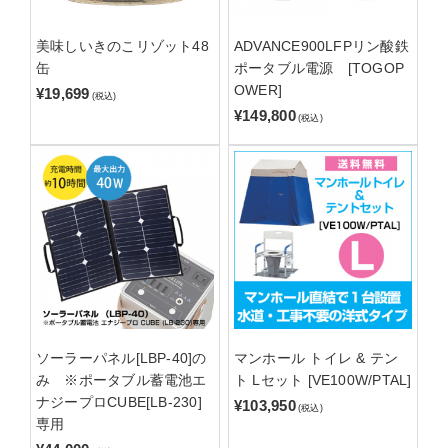
美味しいきのこリゾット48
ADVANCE900LFPリン酸鉄
缶
ポータブル電源 [TOGOP
OWER]
¥19,699
(税込)
¥149,800
(税込)
ソーラーパネル[LBP-40]の
マンホール トイレ & テン
み ※ポータブル蓄電池エ
ト Lセット [VE100W/PTAL]
ナジープロCUBE[LB-230]
¥103,950
(税込)
専用